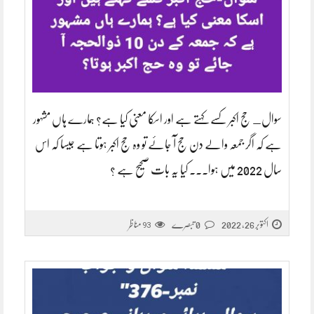
سوال_ حج اکبر کسے کہتے ہے اور اسکا معنی کیا ہے؟ ہمارے ہاں مشہور
ہے کہ اگر جمعہ والے دن حج آ جائے تو وہ حج اکبر ہوتا ہے جیسا کہ اس
سال 2022 میں ہوا۔۔۔ کیا یہ بات صحیح ہے ؟
اکتوبر 26, 2022
0 تبصرے
مناظر
93