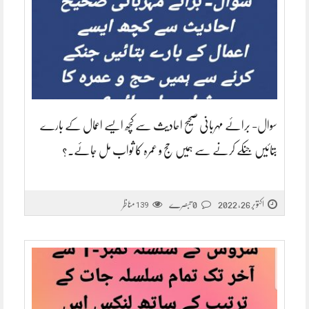
سوال- برائے مہربانی صحیح احادیث سے کچھ ایسے اعمال کے بارے
بتائیں جنکے کرنے سے ہمیں حج و عمرہ کا ثواب مل جائے.؟
اکتوبر 26, 2022
0 تبصرے
مناظر
139