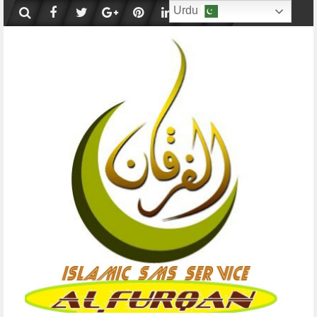
Skip
Urdu
to
content