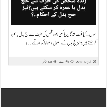
سوال_ کیا فوت شدگان یا کسی زندہ شخص کی طرف سے حج بدل یا عمرہ
کر سکتے ہیں؟ نیز حج بدل کے اصول و ضوابط کیا ہونگے۔۔؟
مارچ 12, 2019
0 تبصرے
مناظر
625