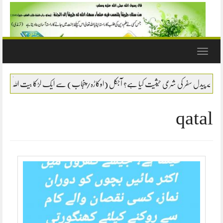
Toggle
navigation
کیا ہے؟ آجکل (اوکاڑہ/پنجاب) سے ایک لڑکا بیت اللہ کی طرف پیدل سفر کر رہا ہے، کیا اسکا ی
qatal