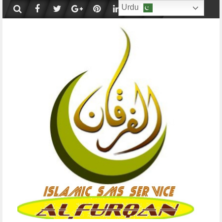
Skip
Urdu
to
content