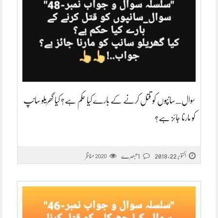
سوال_سانپوں کو قتل کرنے کے بارے کیا حکم ہے؟ کیا گھریلو سانپ
کو مارنا جائز ہے؟
اکتوبر 22, 2018
1 تبصرے
مناظر
2020