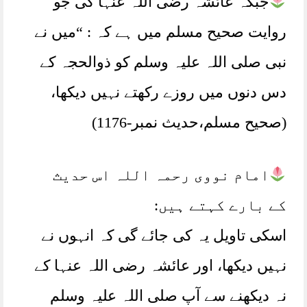
جبکہ عائشہ رضی اللہ عنہا کی جو
روایت صحیح مسلم میں ہے کہ : “میں نے
نبی صلی اللہ علیہ وسلم کو ذوالحجہ کے
دس دنوں میں روزے رکھتے نہیں دیکھا،
(صحیح مسلم،حدیث نمبر-1176)
امام نووی رحمہ اللہ اس حدیث
کے بارے کہتے ہیں:
اسکی تاویل یہ کی جائے گی کہ انہوں نے
نہیں دیکھا، اور عائشہ رضی اللہ عنہا کے
نہ دیکھنے سے آپ صلی اللہ علیہ وسلم