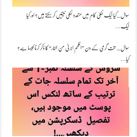
سوال_کیا ایک نفلی کام میں متعدد نفلی نیتیں کر سکتے ہیں؟ اور کیا
ایک…
سوال_سخت گرمی کے دن ”اللھم اجرنی من النار“ کا ذکر کرنا کیسا ہے؟
کیا…