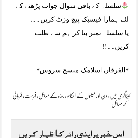
سلسلہ کے باقی سوال جواب پڑھنے کے
لئے ہمارا فیسبک پیج وزٹ کریں۔۔.
یا سلسلہ نمبر بتا کر ہم سے طلب
کریں۔۔!!
*الفرقان اسلامک میسج سروس*
کیٹاگری میں :
دن اور مہینوں کے احکام
،
روزہ کے مسائل
،
فہرست
،
قربانی
کے مسائل
اس خبر پر اپنی رائے کا اظہار کریں