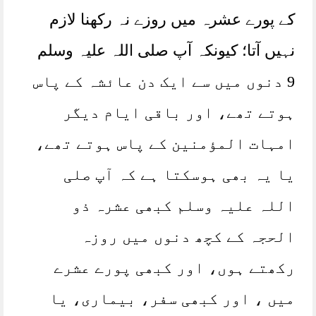
کے پورے عشرہ میں روزے نہ رکھنا لازم
نہیں آتا؛ کیونکہ آپ صلی اللہ علیہ وسلم
9 دنوں میں سے ایک دن عائشہ کے پاس
ہوتے تھے، اور باقی ایام دیگر
امہات المؤمنین کے پاس ہوتے تھے،
یا یہ بھی ہوسکتا ہے کہ آپ صلی
اللہ علیہ وسلم کبھی عشرہ ذو
الحجہ کے کچھ دنوں میں روزہ
رکھتے ہوں، اور کبھی پورے عشرے
میں ، اور کبھی سفر، بیماری، یا