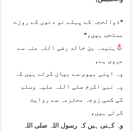
*ذوالحجہ کے پہلے نو دنوں کے روزے
مستحب ہیں،*
ہنیدہ بن خالد رضی اللہ عنہ سے
مروی ہے،
وہ اپنی بیوی سے بیان کرتے ہیں کہ
وہ نبی اکرم صلی اللہ علیہ وسلم
کی کسی زوجہ محترمہ سے روایت
کرتی ہیں،
وہ کہتی ہیں کہ رسول اللہ صلی اللہ