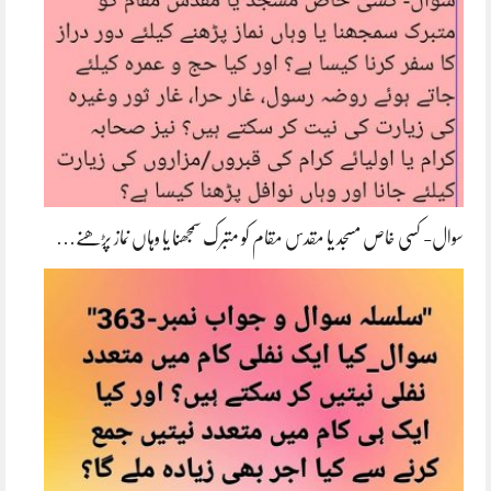
سوال- کسی خاص مسجد یا مقدس مقام کو متبرک سمجھنا یا وہاں نماز پڑھنے…