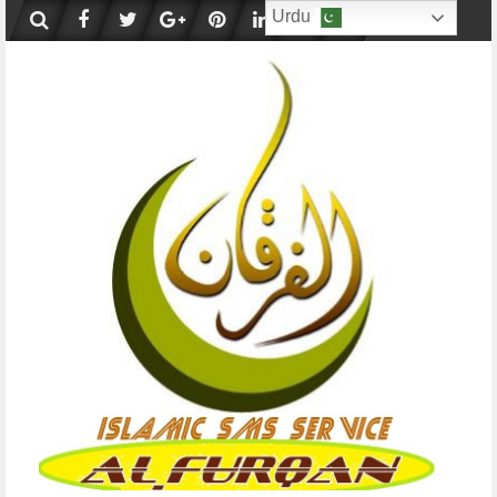
Skip
Urdu
to
content