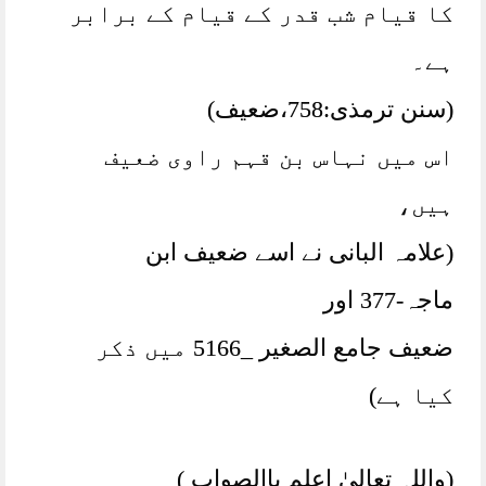
کا قیام شب قدر کے قیام کے برابر
ہے۔
(سنن ترمذی:758،ضعیف)
اس میں نہاس بن قہم راوی ضعیف
ہیں،
(علامہ البانی نے اسے ضعیف ابن
ماجہ-377 اور
ضعیف جامع الصغیر _5166 میں ذکر
کیا ہے)
(واللہ تعالیٰ اعلم باالصواب )