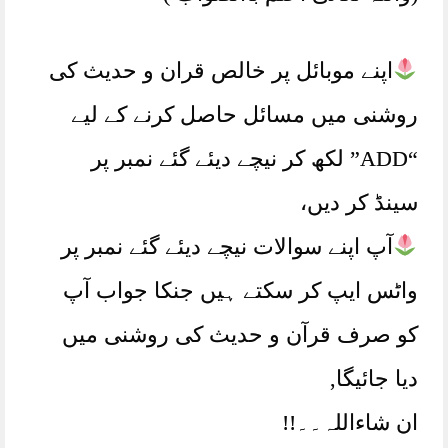
اپنے موبائل پر خالص قران و حدیث کی
روشنی میں مسائل حاصل کرنے کے لیے
“ADD” لکھ کر نیچے دیئے گئے نمبر پر
سینڈ کر دیں،
آپ اپنے سوالات نیچے دیئے گئے نمبر پر
واٹس ایپ کر سکتے ہیں جنکا جواب آپ
کو صرف قرآن و حدیث کی روشنی میں
دیا جائیگا,
ان شاءاللہ۔۔!!