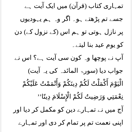
تمہاری کتاب (قرآن) میں ایک آیت ہے
جسے تم پڑھتے ہو۔ اگر وہ ہم یہودیوں
پر نازل ہوتی تو ہم اس (کے نزول کے) دن
کو یوم عید بنا لیتے۔
آپ نے پوچھا وہ کون سی آیت ہے؟ اس نے
جواب دیا (سورۃ المائدہ کی یہ آیت)
الْيَوْمَ أَكْمَلْتُ لَكُمْ دِينَكُمْ وَأَتْمَمْتُ عَلَيْكُمْ
نِعْمَتِي وَرَضِيتُ لَكُمْ الْإِسْلَامَ دِينًا’’
آج میں نے تمہارے دین کو مکمل کر دیا اور
اپنی نعمت تم پر تمام کر دی اور تمہارے