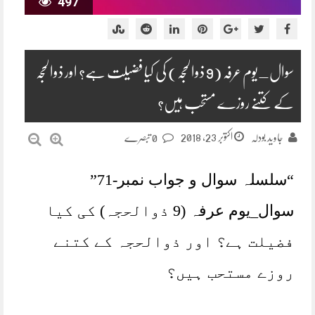
497
سوال_یوم عرفہ (9 ذوالحجہ) کی کیا فضیلت ہے؟ اور ذوالحجہ
کے کتنے روزے مستحب ہیں؟
اکتوبر 23, 2018
جاوید بودلہ
0 تبصرے
“سلسلہ سوال و جواب نمبر-71”
سوال_یوم عرفہ (9 ذوالحجہ) کی کیا
فضیلت ہے؟ اور ذوالحجہ کے کتنے
روزے مستحب ہیں؟