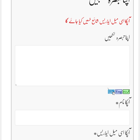
آپکا ای میل ایڈریس شائع نہیں کیا جائے گا
اپنا تبصرہ لکھیں
آپکا نام
*
آپکا ای میل ایڈریس
*