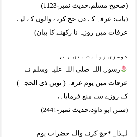
(صحیح مسلم،حدیث نمبر-1123)
(باب: عرفہ کے دن حج کرنے والوں کے لیے
عرفات میں روزہ نا رکھنے کا بیان)
دوسری روایت میں ہے،
رسول اللہ صلی اللہ علیہ وسلم نے
عرفات میں یوم عرفہ ( نویں ذی الحجہ )
کے روزے سے منع فرمایا۔،
(سنن ابو داؤد،حدیث نمبر-2441)
لہذا_ *حج کرنے والے حضرات یوم