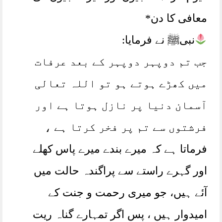
معافی کا دن*
نبیﷺ نے فرمایا:
جب تم دوپہر دوپہر کے بعد عرفات
میں کھڑے ہوتے ہو تو اللہ تعالی
آسمان دنیا پر نازل ہوتا ہے اور
فرشتوں سے تم پر فخر کرتا ہے ،
فرماتا ہے کہ میرے بندے میرے پاس کھلے
اور گہرے راستے سے پراگندہ حالت میں
آئے ہیں، جو میری رحمت و جنت کے
امیدوار ہیں ، پس اگر تمہارے گناہ ریت