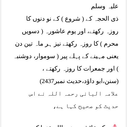
علیہ وسلم
ذی الحجہ کے ( شروع ) کے نو دنوں کا
روزہ رکھتے، اور یوم عاشورہ ( دسویں
محرم ) کا روزہ رکھتے نیز ہر ماہ تین دن
یعنی مہینے کے پہلے پیر ( سوموار، دوشنبہ
) اور جمعرات کا روزہ رکھتے ،
(سنن،ابو داؤد،حدیث نمبر2437)
علامہ البانی رحمہ اللہ نے اس
حدیث کو صحیح کہا ہے،