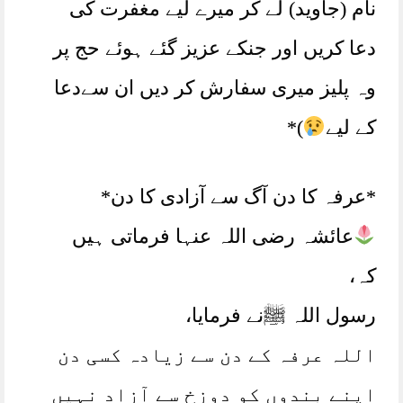
نام (جاوید) لے کر میرے لیے مغفرت کی
دعا کریں اور جنکے عزیز گئے ہوئے حج پر
وہ پلیز میری سفارش کر دیں ان سےدعا
کے لیے
)*
*عرفہ کا دن آگ سے آزادی کا دن*
عائشہ رضی اللہ عنہا فرماتی ہیں
کہ،
رسول اللہ ﷺنے فرمایا،
اللہ عرفہ کے دن سے زیادہ کسی دن
اپنے بندوں کو دوزخ سے آزاد نہیں