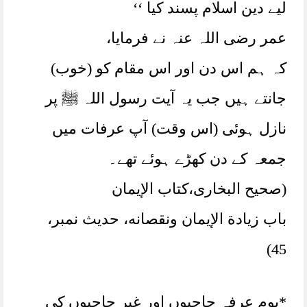
لیے دین اسلام پسند کیا ‘‘
عمر رضی اللہ عنہ نے فرمایا،
کہ ہم اس دن اور اس مقام کو (خوب)
جانتے ہیں جب یہ آیت رسول اللہ ﷺ پر
نازل ہوئی (اس وقت) آپ عرفات میں
جمعہ کے دن کھڑے ہوئے تھے۔
(صحیح البخاری،ﻛﺘﺎﺏ اﻹﻳﻤﺎﻥ
ﺑﺎﺏ ﺯﻳﺎﺩﺓ اﻹﻳﻤﺎﻥ ﻭﻧﻘﺼﺎﻧﻪ، حدیث نمبر،
45)
*یوم عرفہ حاجیوں اور غیر حاجیوں کی