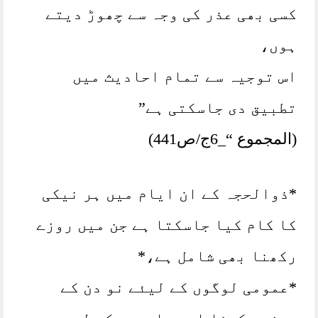
کسی بھی عذر کی وجہ سے چھوڑ دیتے
ہوں،
اس توجیہ سے تمام احادیث میں
تطبیق دی جاسکتی ہے”
(المجموع “_6ج/ص441)
*ذوالحجہ کے ان ایام میں ہر نیکی
کا کام کیا جاسکتا ہے جن میں روزے
رکھنا بھی شامل ہے،*
*عمومی لوگوں کے لیئے نو دن کے