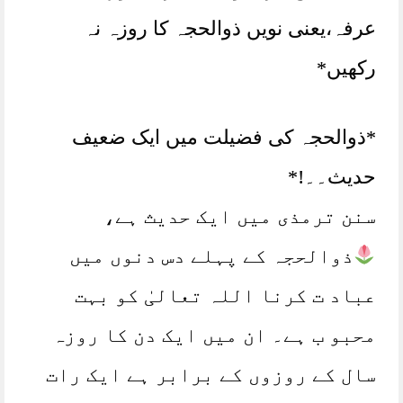
عرفہ،یعنی نویں ذوالحجہ کا روزہ نہ
رکھیں*
*ذوالحجہ کی فضیلت میں ایک ضعیف
حدیث۔۔!*
سنن ترمذی میں ایک حدیث ہے،
ذوالحجہ کے پہلے دس دنوں میں
عباد ت کرنا اللہ تعالیٰ کو بہت
محبو ب ہے۔ ان میں ایک دن کا روزہ
سال کے روزوں کے برابر ہے ایک رات