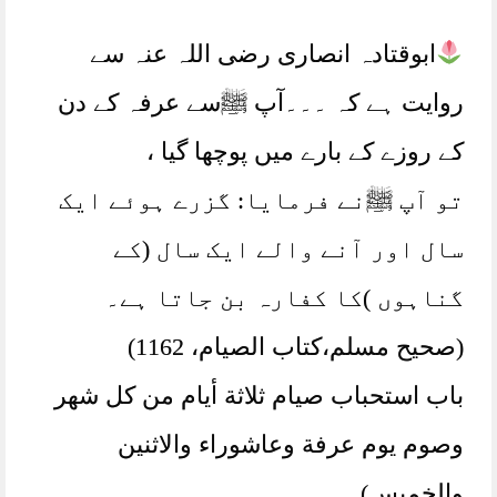
ابوقتادہ انصاری رضی اللہ عنہ سے
روایت ہے کہ ۔۔۔آپ ﷺسے عرفہ کے دن
کے روزے کے بارے میں پوچھا گیا ،
تو آپ ﷺنے فرمایا: گزرے ہوئے ایک
سال اور آنے والے ایک سال (کے
گناہوں )کا کفارہ بن جاتا ہے۔
(صحیح مسلم،كتاب الصيام، 1162)
ﺑﺎﺏ اﺳﺘﺤﺒﺎﺏ ﺻﻴﺎﻡ ﺛﻼﺛﺔ ﺃﻳﺎﻡ ﻣﻦ ﻛﻞ ﺷﻬﺮ
ﻭﺻﻮﻡ ﻳﻮﻡ ﻋﺮﻓﺔ ﻭﻋﺎﺷﻮﺭاء ﻭاﻻﺛﻨﻴﻦ
ﻭاﻟﺨﻤﻴﺲ)