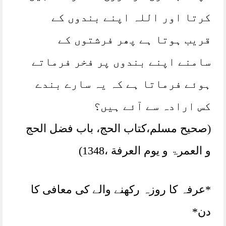
کرتا اور اللہ اپنے بندوں کے
قریب ہوتا ہے پھر فرشتوں کے
سامنے اپنے بندوں پر فخر فرماتے
ہوئے فرماتا ہے کہ یہ سارے بندے
کس ارادہ سے آئے ہیں؟
(صحیح مسلم،کتاب الحج، باب فضل الحج
و العمرۃ و یوم العرفة ،1348)
*عرفہ کا روزہ رکھنے والے کی معافی کا
دن*