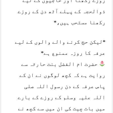
روزے رکھنا اور حاجیوں کے لیے
ذوالحجہ کے پہلے آٹھ دن کے روزے
رکھنا مستحب ہیں،*
*لیکن حج کرنے والے والوں کے لیے
عرفہ کا روزہ ممنوع ہے*
حضرت ام الفضل بنت حارثہ سے
روایت ہے کہ کچھ لوگوں نے ان کے
پاس عرفہ کے دن رسول اللہ صلی
اللہ علیہ وسلم کے روزے کے بارے
میں بات چیت کی ان میں سے کچھ نے