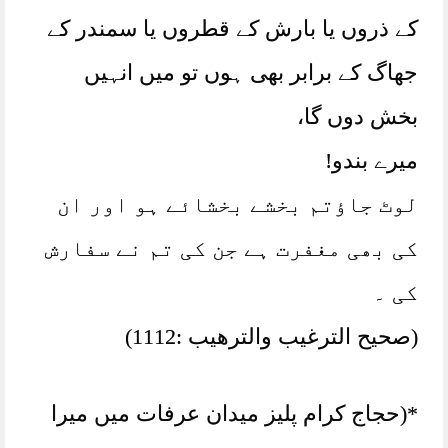
کے ذروں یا بارش کے قطروں یا سمندر کے
جھاگ کے برابر بھی ہوں تو میں انہیں
بخش دوں گا،
میرے بندو!
لوٹ جاؤتم بخشے بخشائے ہو اور ان
کی بھی مغفرت ہے جن کی تم نے سفارش
کی ۔
(صحیح الترغیب والترهیب :1112)
*(حجاج کرام پلیز میدان عرفات میں میرا