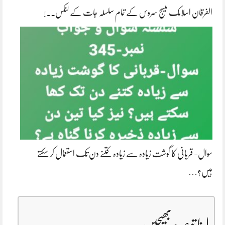
الفرقان اسلامک میسج سروس کے تمام سلسلہ جات کے لنکس..!
سوال- قربانی کا گوشت زیادہ سے زیادہ کتنے دن تک استعمال کر سکتے
ہیں؟…
اپنا تبصرہ بھیجیں