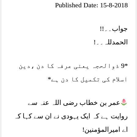
Published Date: 15-8-2018
جواب۔۔!!
الحمدللہ۔۔!
*9 ذوالحجہ یعنی عرفہ کا دن ،دین
اسلام کی تکمیل کا دن ہے*
عمر بن خطاب رضی اللہ عنہ سے
روایت ہے کہ ایک یہودی نے ان سے کہا کہ
اے امیرالمؤمنین!