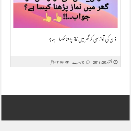
اذان کی آواز سن کر گھر میں نماز پڑھنا کیسا ہے؟
اکتوبر 20, 2018
0 تبصرے
مناظر
1109