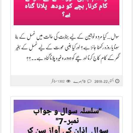
سوال_ کیا مرد و خواتین کے لیے جنابت کی حالت میں غسل کے بنا
سونا یا روزہ رکھنا جائز ہے؟ اور کیا جنبی عورت کے لیے غسل کے بغیر
گھر کے کام کاج کرنا اور بچے کو دودھ وغیرہ پلانا گناہ ہے..؟؟
اکتوبر 22, 2018
0 تبصرے
مناظر
1302