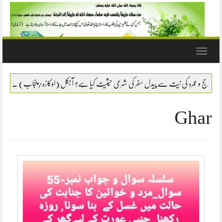
Toggle
navigation
دل سفر کی شرعی حیثیت کیا ہے؟ آجکل (اوکاڑہ/پنجاب) سے ایک لڑکا بیت اللہ کی طرف پیدل سفر 
Ghar