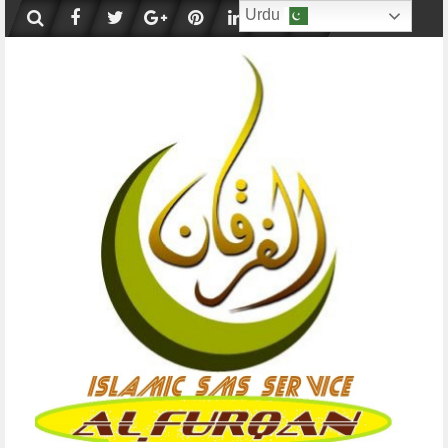
Skip
Urdu
to
content