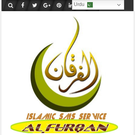
Skip
Urdu
to
content