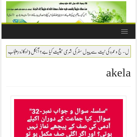
Toggle
navigation
 کی نیت سے پیدل سفر کی شرعی حیثیت کیا ہے؟ آجکل (اوکاڑہ/پنجاب) سے ایک لڑکا بیت اللہ کی ط
akela