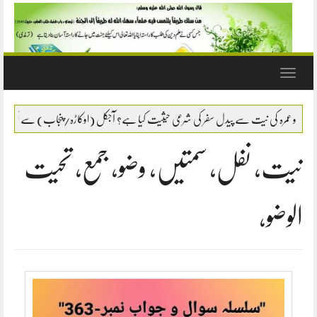
Toggle
navigation
پیدل سفر کی شرعی حیثیت کیا ہے؟ آجکل (اوکاڑہ/پنجاب) سے ایک لڑکا بیت اللہ کی طرف پیدل سف
نیت، نفل، سمتیں، وضو، جمع، تحیت
الوضو،