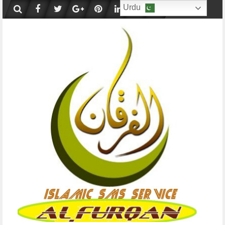
Skip
Urdu
to
content