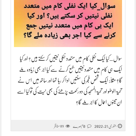
سوال_کیا ایک نفلی کام میں متعدد نفلی نیتیں کر سکتے ہیں؟ اور کیا
ایک ہی کام میں متعدد نیتیں جمع کرنے سے کیا اجر بھی زیادہ ملے
گا؟ مثلاً: ایک شخص فجر کی سنتیں ادا کر رہا تھا اور ساتھ میں اس نے
تحیۃ الوضو اور تحیۃ المسجد کی دو رکعت پڑھنے کی بھی نیت کی تو کیا اسے
ان تینوں اعمال کا اجر ملے گا؟
جنوری 21, 2022
0 تبصرے
مناظر
89