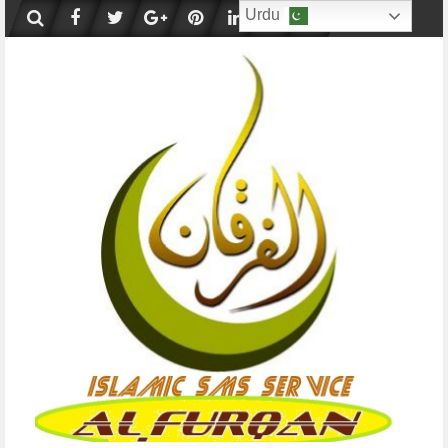
Skip
Urdu
to
content