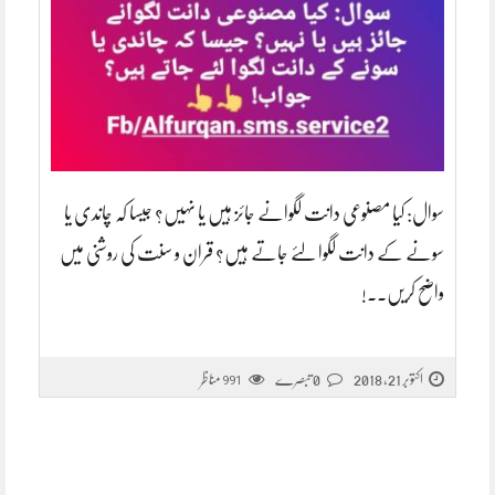
سوال: کیا مصنوعی دانت لگوانے جائز ہیں یا نہیں؟ جیسا کہ چاندی یا
سونے کے دانت لگوا لئے جاتے ہیں؟ قران و سنت کی روشنی میں
واضح کریں۔۔!
اکتوبر 21, 2018
0 تبصرے
مناظر
991