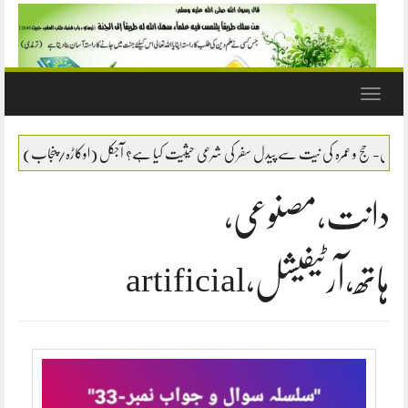
Toggle
navigation
یت سے پیدل سفر کی شرعی حیثیت کیا ہے؟ آجکل (اوکاڑہ/پنجاب) سے ایک لڑکا بیت اللہ کی طرف پ
دانت،مصنوعی،
ہاتھ،آرٹیفیشل،artificial