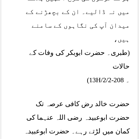
میں نہ ڈالیے۔ ان کے بچھڑنے کے
میدان آپ کی نگاہوں کے سامنے
ہیں،
(طبری۔ حضرت ابوبکر کی وفات کے
حالات
۔ 13H/2/2-208)
حضرت خالد رض کافی عرصہ تک
حضرت ابوعبیدہ رضی اللہ عنہما کی
کمان میں لڑتے رہے۔ حضرت ابوعبیدہ