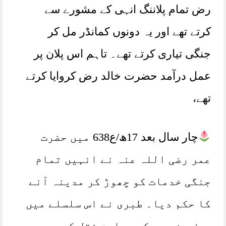
رض تمام پلاننگ انہی کے مشورے سے
کرتے تھے اور یہ دونوں کمانڈر مل کر
جنگی تیاری کرتے تھے۔ تاہم اس پلان پر
عمل درآمد حضرت خالد رض کروایا کرتے
تھے،
چار سال بعد 17ھ/ع638 میں حضرت
عمر رضی اللہ عنہ نے انہیں تمام
جنگی خدمات کو چھوڑ کر مدینہ آنے
کا حکم دیا۔ طبری نے اس سلسلے میں
سیف بن عمر کی روایت نقل کی ہے جو