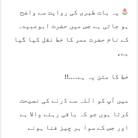
یہ بات طبری کی روایت سے واضح
ہو جاتی ہے جس میں حضرت ابوعبیدہ
کے نام حضرت عمر کا خط نقل کیا گیا
ہے،
خط کا متن یہ ہے….!!
میں آپ کو اللہ سے ڈرنے کی نصیحت
کرتا ہوں جو کہ باقی رہنے والا ہے
اور جس کے سوا ہر چیز فنا ہونے