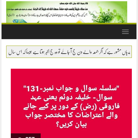
Toggle
navigation
سوال- نماز میں سانپ یا بچھو وغیرہ کو مارنا یا اشارتاً کسی کام سے روکنا کیسا ہے