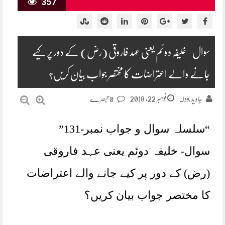
357
سوال- خلیفہ دوئم یعنی عہد فاروقی (رض) کے دور پر کیے
جانے والے اعتراضات کا مختصر جواب بیان کریں؟
نومبر 22, 2018
جاوید بودلہ
0 تبصرے
“سلسلہ سوال و جواب نمبر-131”
سوال- خلیفہ دوئم یعنی عہد فاروقی
(رض) کے دور پر کیے جانے والے اعتراضات
کا مختصر جواب بیان کریں؟