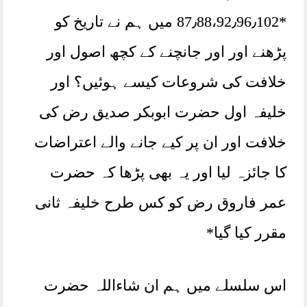
*87٫88،92٫96٫102 میں ہم نے تاریخ کو
پڑھنے اور اور جانچنے کے کچھ اصول اور
خلافت کی شروعات کیسے ہوئیں؟ اور
خلیفہ اول حضرت ابوبکر صدیق رض کی
خلافت اور ان پر کیے جانے والے اعتراضات
کا جائزہ لیا اور یہ بھی پڑھا کہ حضرت
عمر فاروق رض کو کس طرح خلیفہ ثانی
مقرر کیا گیا*
اس سلسلے میں ہم ان شاءاللہ حضرت