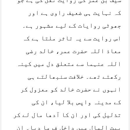
کہ نہایت ہی ضعیف راوی ہے اور
جھوٹی روایات کے لیے مشہور ہے۔
اس روایت سے یہ تاثر ملتا ہے کہ
معاذ اللہ حضرت عمر، خالد رضی
اللہ عنہما سے متعلق دل میں کینہ
رکھتے تھے۔ خلافت سنبھالتے ہی
انہوں نے حضرت خالد کو معزول کر
کے مدینہ واپس بلا لیا، ان کی
تذلیل کی اور ان کا آدھا مال لے کر
بیت المال میں داخل فرما دیا۔ ان