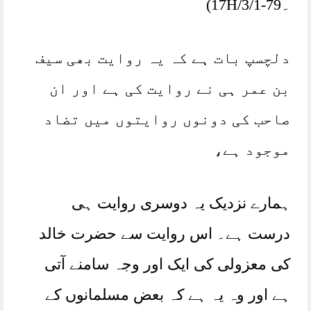
۔17H/3/1-79)
دلچسپ بات ہے کہ یہ روایت بھی سیف
بن عمر ہی نے روایت کی ہے اور ان
صاحب کی دونوں روایتوں میں تضاد
موجود ہے،
ہمارے نزدیک یہ دوسری روایت ہی
درست ہے۔ اس روایت سے حضرت خالد
کی معزولی کی ایک اور وجہ سامنے آتی
ہے اور وہ یہ ہے کہ بعض مسلمانوں کے