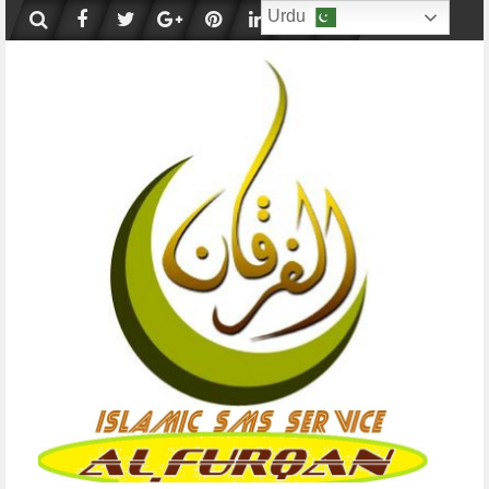
Skip
Urdu
to
content