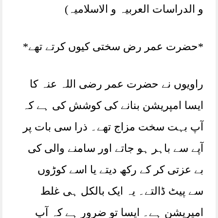
و الدراسات العربیہ و الاسلامیہ)
*حضرت عمر رض سختی کیوں کرتے تھے*
راویوں نے حضرت عمر رضی اللہ عنہ کا
ایسا امپریشن بنانے کی کوشش کی ہے کہ
آپ بہت سخت مزاج تھے۔ ذرا سی بات پر
آپے سے باہر ہو جاتے اور سامنے والی کی
بے عزتی کر کے رکھ دیتے یا اسے کوڑوں
سے پیٹ ڈالتے۔ یہ ایک بالکل ہی غلط
امپریشن ہے۔ ایسا تو ضرور ہے کہ آپ