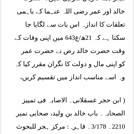
خالد اور عمر رضی اللہ عنہما کے باہمی
تعلقات کا اندازہ اس بات سے لگایا جا
سکتا ہے کہ 21ھ/ع643 میں اپنی وفات کے
وقت حضرت خالد رض نے حضرت عمر
کو اپنی مال و دولت کا نگران مقرر کیا کہ
وہ اسے مناسب انداز میں تقسیم کریں،
( ابن حجر عسقلانی۔ الاصابہ فی تمییز
الصحابہ۔ باب خالد بن ولید، صحابی نمبر
2210۔ 3/178۔ قاہرہ: مرکز ہجر للبحوث