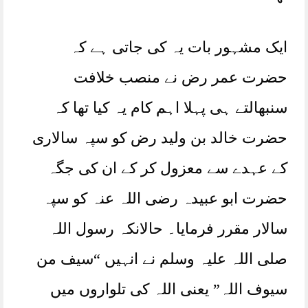
ایک مشہور بات یہ کی جاتی ہے کہ
حضرت عمر رض نے منصب خلافت
سنبھالتے ہی پہلا اہم کام یہ کیا تھا کہ
حضرت خالد بن ولید رض کو سپہ سالاری
کے عہدے سے معزول کر کے ان کی جگہ
حضرت ابو عبیدہ رضی اللہ عنہ کو سپہ
سالار مقرر فرمایا۔ حالانکہ رسول اللہ
صلی اللہ علیہ وسلم نے انہیں “سیف من
سیوف اللہ” یعنی اللہ کی تلواروں میں