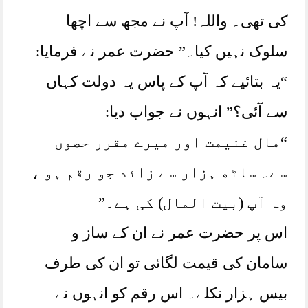
کی تھی۔ واللہ! آپ نے مجھ سے اچھا
سلوک نہیں کیا۔” حضرت عمر نے فرمایا:
“یہ بتائیے کہ آپ کے پاس یہ دولت کہاں
سے آئی؟” انہوں نے جواب دیا:
“مال غنیمت اور میرے مقرر حصوں
سے۔ ساٹھ ہزار سے زائد جو رقم ہو ،
وہ آپ (بیت المال) کی ہے۔”
اس پر حضرت عمر نے ان کے ساز و
سامان کی قیمت لگائی تو ان کی طرف
بیس ہزار نکلے۔ اس رقم کو انہوں نے