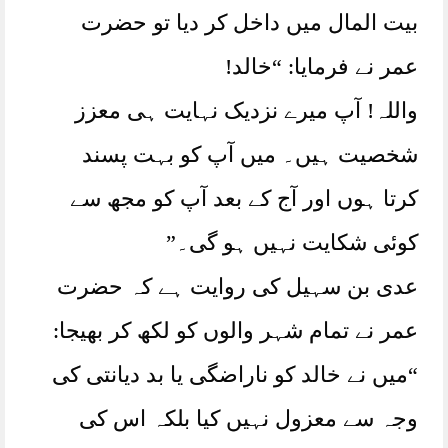
بیت المال میں داخل کر دیا تو حضرت
عمر نے فرمایا: “خالد!
واللہ! آپ میرے نزدیک نہایت ہی معزز
شخصیت ہیں۔ میں آپ کو بہت پسند
کرتا ہوں اور آج کے بعد آپ کو مجھ سے
کوئی شکایت نہیں ہو گی۔”
عدی بن سہیل کی روایت ہے کہ حضرت
عمر نے تمام شہر والوں کو لکھ کر بھیجا:
“میں نے خالد کو ناراضگی یا بد دیانتی کی
وجہ سے معزول نہیں کیا بلکہ اس کی