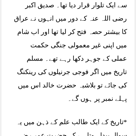
سے ایک تلوار قرار دیا تھا۔ صدیق اکبر
رضی اللہ عنہ کے دور میں انہوں نے عراق
کا بیشتر حصہ فتح کر لیا تھا اور اب شام
میں اپنی غیر معمولی جنگی حکمت
عملی کے جوہر دکھا رہے تھے۔ مسلم
تاریخ میں اگر فوجی جرنیلوں کی رینکنگ
کی جائے تو بلاشبہ حضرت خالد اس میں
پہلے نمبر پر ہوں گے۔
*تاریخ کے ایک طالب علم کے ذہن میں یہ
سوال پیدا ہوتا ہے کہ حضرت عمر رض