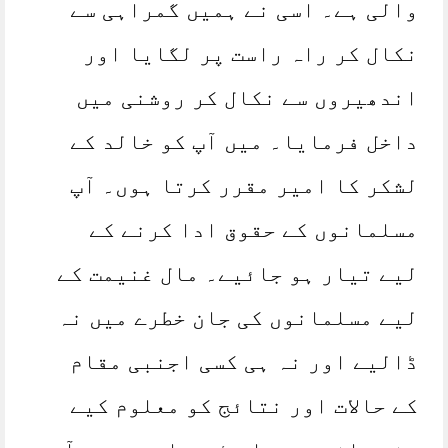
والی ہے۔ اسی نے ہمیں گمراہی سے
نکال کر راہ راست پر لگایا اور
اندھیروں سے نکال کر روشنی میں
داخل فرمایا۔ میں آپ کو خالد کے
لشکر کا امیر مقرر کرتا ہوں۔ آپ
مسلمانوں کے حقوق ادا کرنے کے
لیے تیار ہو جائیے۔ مال غنیمت کے
لیے مسلمانوں کی جان خطرے میں نہ
ڈالیے اور نہ ہی کسی اجنبی مقام
کے حالات اور نتائج کو معلوم کیے