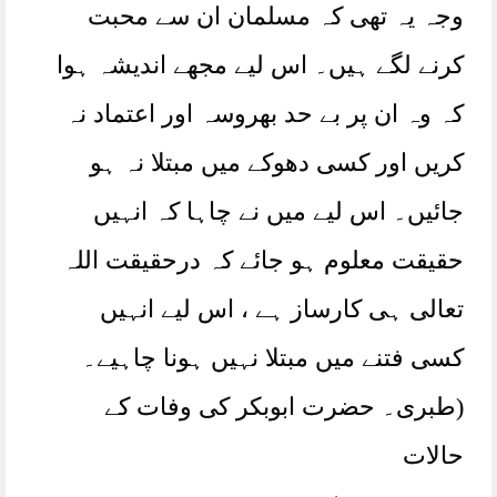
وجہ یہ تھی کہ مسلمان ان سے محبت
کرنے لگے ہیں۔ اس لیے مجھے اندیشہ ہوا
کہ وہ ان پر بے حد بھروسہ اور اعتماد نہ
کریں اور کسی دھوکے میں مبتلا نہ ہو
جائیں۔ اس لیے میں نے چاہا کہ انہیں
حقیقت معلوم ہو جائے کہ درحقیقت اللہ
تعالی ہی کارساز ہے ، اس لیے انہیں
کسی فتنے میں مبتلا نہیں ہونا چاہیے۔
(طبری۔ حضرت ابوبکر کی وفات کے
حالات