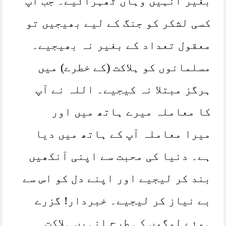
بغیر انہیں وہاں ٹھہرائیے۔ جب آپ
کسی لشکر کو جنگ کے لیے بھیجیں تو
معقول تعداد کے بغیر نہ بھیجیے۔
مسلمانوں کو ہلاکت (کے خطرے) میں
ہرگز مبتلا نہ کیجیے۔ اللہ نے آپ
کا معاملہ میرے ہاتھ میں اور
میرا معاملہ آپ کے ہاتھ میں دیا
ہے۔ دنیا کی محبت سے اپنی آنکھیں
بند کر لیجیے اور اپنے دل کو اس سے
بے نیاز کر لیجیے۔ خبردار! گزرے
ہوئے لوگوں کی طرح انہیں ہلاکت