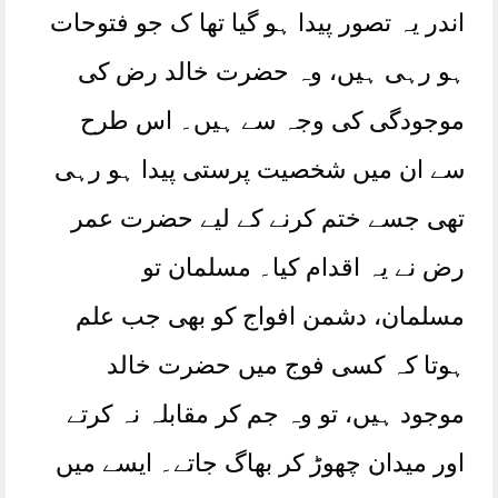
اندر یہ تصور پیدا ہو گیا تھا ک جو فتوحات
ہو رہی ہیں، وہ حضرت خالد رض کی
موجودگی کی وجہ سے ہیں۔ اس طرح
سے ان میں شخصیت پرستی پیدا ہو رہی
تھی جسے ختم کرنے کے لیے حضرت عمر
رض نے یہ اقدام کیا۔ مسلمان تو
مسلمان، دشمن افواج کو بھی جب علم
ہوتا کہ کسی فوج میں حضرت خالد
موجود ہیں، تو وہ جم کر مقابلہ نہ کرتے
اور میدان چھوڑ کر بھاگ جاتے۔ ایسے میں