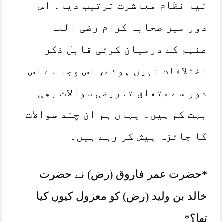
نیا نظام معاشرت ترتیب دیا۔ اس
دور میں صحابہ کرام رضی اللہ
عنہم کے درمیان کوئی قابل ذکر
اختلافات نہیں ہوئے، اس وجہ سے اس
دور سے متعلق تاریخی سوالات بھی
بہت کم ہیں۔ یہاں ہم ان چند سوالات
کا جائزہ پیش کر رہے ہیں۔
*حضرت عمر فاروق (رض) نے حضرت
خالد بن ولید (رض) کو معزول کیوں کیا
تھا؟*