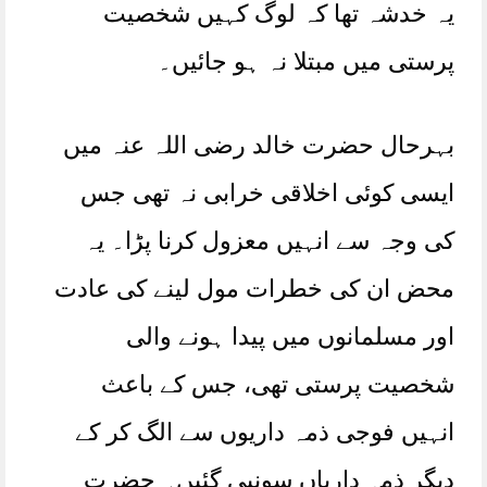
یہ خدشہ تھا کہ لوگ کہیں شخصیت
پرستی میں مبتلا نہ ہو جائیں۔
بہرحال حضرت خالد رضی اللہ عنہ میں
ایسی کوئی اخلاقی خرابی نہ تھی جس
کی وجہ سے انہیں معزول کرنا پڑا۔ یہ
محض ان کی خطرات مول لینے کی عادت
اور مسلمانوں میں پیدا ہونے والی
شخصیت پرستی تھی، جس کے باعث
انہیں فوجی ذمہ داریوں سے الگ کر کے
دیگر ذمہ داریاں سونپی گئیں۔ حضرت