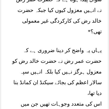
نے انہیں معزول کیوں کیا جبکہ حضرت
خالد رض کی کارکردگی غیر معمولی
تھی؟*
یہاں یہ واضح کر دینا ضروری ہے کہ
حضرت عمر رض نے حضرت خالد رض کو
معزول ہرگز نہیں کیا بلکہ انہیں سپہ
سالار اعظم کی بجائے سیکنڈ ان کمانڈ بنا
دیا تھا،
اس کی متعدد وجوہات تھیں جن میں