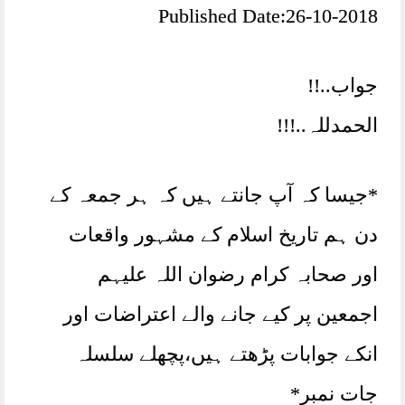
Published Date:26-10-2018
جواب..!!
الحمدللہ..!!!
*جیسا کہ آپ جانتے ہیں کہ ہر جمعہ کے
دن ہم تاریخ اسلام کے مشہور واقعات
اور صحابہ کرام رضوان اللہ علیہم
اجمعین پر کیے جانے والے اعتراضات اور
انکے جوابات پڑھتے ہیں،پچھلے سلسلہ
جات نمبر*