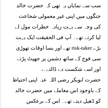
سب سے نمایاں یہ تھی کہ حضرت خالد
جنگوں میں اپنی غیر معمولی شجاعت
کی وجہ سے بہت زیادہ خطرات مول لے
لیا کرتے تھے۔ آپ فی الحقیقت ایک بہت
بڑے risk-taker تھے اور بسا اوقات تھوڑی
سی فوج کے ساتھ دشمن پر جھپٹ پڑتے
اور اسے شکست دے ڈالتے۔،
حضرت ابوبکر رضی اللہ عنہ اپنی احتیاط
کے باوجود اس معاملے میں حضرت خالد
کو ڈھیل دیتے تھے۔ اس کے برعکس