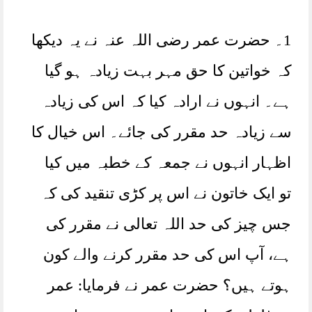
1۔ حضرت عمر رضی اللہ عنہ نے یہ دیکھا
کہ خواتین کا حق مہر بہت زیادہ ہو گیا
ہے۔ انہوں نے ارادہ کیا کہ اس کی زیادہ
سے زیادہ حد مقرر کی جائے۔ اس خیال کا
اظہار انہوں نے جمعہ کے خطبہ میں کیا
تو ایک خاتون نے اس پر کڑی تنقید کی کہ
جس چیز کی حد اللہ تعالی نے مقرر کی
ہے، آپ اس کی حد مقرر کرنے والے کون
ہوتے ہیں؟ حضرت عمر نے فرمایا: عمر