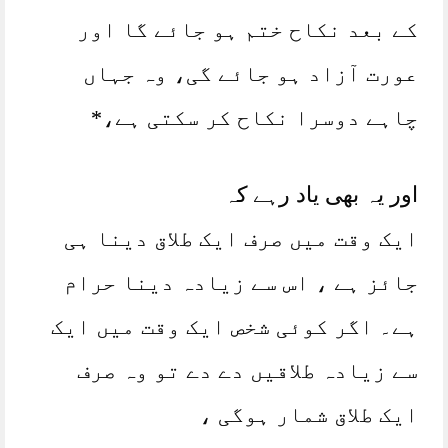
کے بعد نکاح ختم ہو جائے گا اور
عورت آزاد ہو جائے گی، وہ جہاں
چاہے دوسرا نکاح کر سکتی ہے،*
اور یہ بھی یاد رہے کہ
ایک وقت میں صرف ایک طلاق دینا ہی
جائز ہے ، اس سے زیادہ دینا حرام
ہے۔ اگر کوئی شخص ایک وقت میں ایک
سے زیادہ طلاقیں دے دے تو وہ صرف
ایک طلاق شمار ہوگی ،