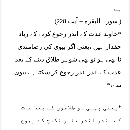
ہے
( سورۃ البقرة – آیت 228)
*خاوند عدت کے اندر رجوع کرنے کے زیادہ
حقدار ہیں ،یعنی اگر بیوی کی رضامندی
نا بھی ہو تو بھی شوہر طلاق دینے کے بعد
عدت کے اندر اندر رجوع کر سکتا ہے بیوی
سے،*
*یعنی پہلی دو طلاقوں کے بعد عدت
کے اندر اندر بغیر نکاح کے رجوع