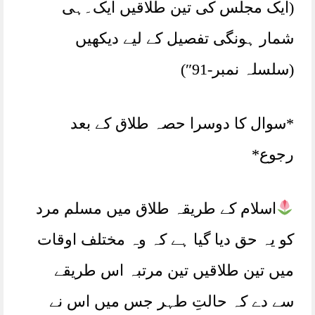
(ایک مجلس کی تین طلاقیں ایک۔ہی
شمار ہونگی تفصیل کے لیے دیکھیں
(سلسلہ نمبر-91″)
*سوال کا دوسرا حصہ طلاق کے بعد
رجوع*
اسلام کے طریقہ طلاق میں مسلم مرد
کو یہ حق دیا گیا ہے کہ وہ مختلف اوقات
میں تین طلاقیں تین مرتبہ اس طریقے
سے دے کہ حالتِ طہر جس میں اس نے