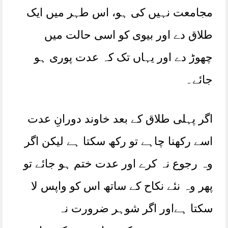
مجامعت نہیں کی ہو، اس طہر میں ایک
طلاق دے اور بیوی کو اسی حالت میں
چھوڑ دے اور یہاں تک کہ عدت پوری ہو
جائے۔
اگر پہلی طلاق کے بعد خاوند دورانِ عدت
اسے رکھنا چاہے تو رکھ سکتا ہے لیکن اگر
وہ رجوع نہ کرے اور عدت ختم ہو جائے تو
پھر وہ نئے نکاح کے ساتھ اس کو واپس لا
سکتا ہےاور اگر شوہر ضرورت نہ