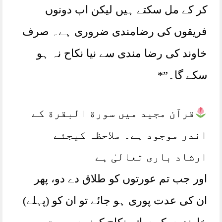
کر کے مل سکتے ہیں لیکن اب دونوں
فریقوں کی رضامندی ضروری ہے۔ صرف
خاوند کی رضا مندی سے نیا نکاح نہ ہو
سکے گا۔”*
قرآن مجید میں سورة البقرة کے
اندر موجود ہے۔ ملاحظہ کیجئے
ارشاد باری تعالیٰ ہے
اور جب تم عورتوں کو طلاق دے دو، پھر
ان کی عدت پوری ہو جائے تو ان کو (پہلے)