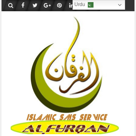
Skip
Urdu
to
content