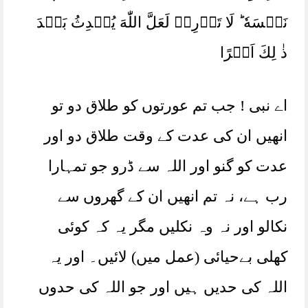
نَفۡسَهٗ‌ ؕ لَا تَدۡرِىۡ لَعَلَّ اللّٰهَ يُحۡدِثُ بَعۡدَ
ذٰ لِكَ اَمۡرًا
اے نبی ! جب تم عورتوں کو طلاق دو تو
انھیں ان کی عدت کے وقت طلاق دو اور
عدت کو گنو اور اللہ سے ڈرو جو تمہارا
رب ہے، نہ تم انھیں ان کے گھروں سے
نکالو اور نہ وہ نکلیں مگر یہ کہ کوئی
کھلی بےحیائی (عمل میں) لائیں۔ اور یہ
اللہ کی حدیں ہیں اور جو اللہ کی حدوں