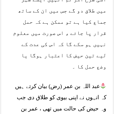
میں طلاق دو گے جس میں ان کے ساتھ
جماع کیا ہے تو ممکن ہے کہ حمل
قرار پا جائے ، اس صورت میں معلوم
نہیں ہو سکے گا کہ اس کی عدت کے
لیے تین حیض کا اعتبار ہوگا یا
وضع حمل کا ۔
عبد اللہ بن عمر (رض) بیان کرتے ہیں
کہ انہوں نے اپنی بیوی کو طلاق دی جب
وہ حیض کی حالت میں تھی ، عمر بن