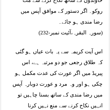
خاوندوں کے ساتھ نکاح کرنے سے مت
روکو۔ اگر دستور کے موافق آپس میں
رضا مندی ہو جائے۔
(سورہ البقرہ،آئیت نمبر-232)
اس آیت کریمہ سے یہ بات عیاں ہو گئی
کہ طلاق رجعی جو دو مرتبہ ہے، اس
پیریڈ میں اگر عورت کی عدت مکمل ہو
چکی ہو اور وہ مرد و عورت دوبارہ آپس
میں رضا مندی کے ساتھ بسنا چاہیں تو
انہیں نکاح کرنے سے منع نہیں کرنا