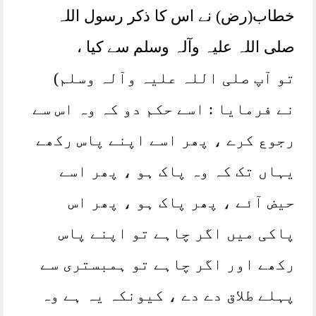
خطاب(رض) نے اس کا ذکر رسول اللہ
صلی اللہ علیہ وآلہ وسلم سے کیا ،
تو آپ صلی اللہ علیہ وآلہ وسلم)
نے فرمایا : اسے حکم دو کہ وہ اس سے
رجوع کرے ، پھر اسے اپنے پاس رکھے
یہاں تک کہ وہ پاک ہو ، پھر اسے
حیض آئے ، پھر پاک ہو ، پھر اس
پاکی میں اگر چاہے تو اپنے پاس
رکھے اور اگر چاہے تو ہمبستری سے
پہلے طلاق دے دے ، کیونکہ یہ ہے وہ