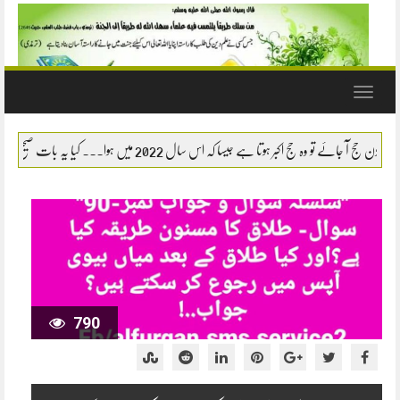
Toggle
navigation
انپ یا بچھو وغیرہ کو مارنا یا اشارتاً کسی کام سے روکنا کیسا ہے؟ جیسے گھروں میں اکثر مائیں بچوں
790