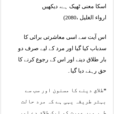
اسکا معنی ٹھیک ہے، دیکھیں
ارواء الغليل ،2080)
اس آیت سے اسی معاشرتی برائی کا
سدباب کیا گیا اور مرد کے لیے صرف دو
بار طلاق دینے اور اس کے رجوع کرنے کا
حق رہنے دیا گیا۔
*طلاق دینے کا مسنون اور سب سے
بہتر طریقہ یہی ہے کہ مرد حالت
طہر میں عورت کو ایک طلاق دے اور