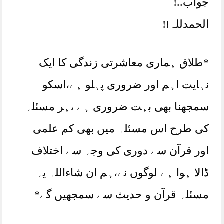
جواب..!
الحمدللہ!!
*طلاق ہماری معاشرتی زندگی کا ایک
نہایت اہم اور ضروری پہلو ہے،اسکو
سمجھنا بھی بہت ضروری ہے ،ہر مسئلہ
کی طرح اس مسئلہ میں بھی کم علمی
اور قرآن سے دوری کی وجہ سے اختلاف
ڈالا ہوا ہے لوگوں نے،ہم ان شاءاللہ یہ
مسئلہ قرآن و حدیث سے سمجھیں گے*