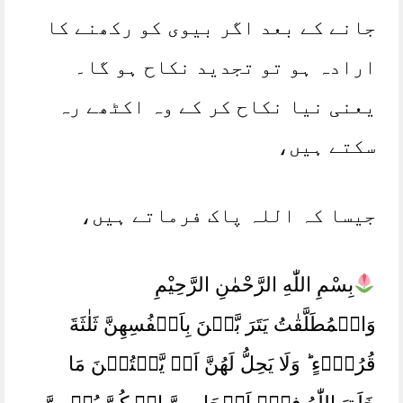
جانے کے بعد اگر بیوی کو رکھنے کا
ارادہ ہو تو تجدید نکاح ہو گا۔
یعنی نیا نکاح کر کے وہ اکٹھے رہ
سکتے ہیں،
جیسا کہ اللہ پاک فرماتے ہیں،
بِسْمِ اللّٰهِ الرَّحْمٰنِ الرَّحِيْمِ
وَالۡمُطَلَّقٰتُ يَتَرَ بَّصۡنَ بِاَنۡفُسِهِنَّ ثَلٰثَةَ
قُرُوۡٓءٍ ‌ؕ وَلَا يَحِلُّ لَهُنَّ اَنۡ يَّكۡتُمۡنَ مَا