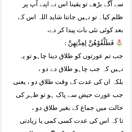
سے آگے بڑھے تو یقینا اس نے اپنے آپ پر
ظلم کیا۔ تو نہیں جانتا شاید اللہ اس کے
بعد کوئی نئی بات پیدا کر دے،
فَطَلِّقُوْھُنَّ لِعِدَّتِھِنَّ :
جب تم عورتوں کو طلاق دینا چاہو تو یہ
نہیں کہ جب چاہو طلاق دے دو ،
بلکہ ان کی عدت کے وقت طلاق دو ، یعنی
جب عورت حیض سے پاک ہو تو طہر کی
حالت میں جماع کے بغیر طلاق دو ،
تا کہ اس کی عدت کسی کمی یا زیادتی