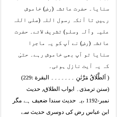
سنایا۔ حضرت عائشہ (رض) خاموش
رہیں تا آنکہ رسول اللہ (صلی اللہ
علیہ وآلہ وسلم) تشریف لائے۔ حضرت
عائشہ (رض) نے آپ کو یہ ماجرا
سنایا تو آپ بھی خاموش رہے۔ حتیٰ
کہ یہ آیت نازل ہوئی۔
( اَلطَّلَاقُ مَرَّتٰنِ ۔۔۔۔۔۔۔ البقرة :229)
(سنن ترمذی۔ ابواب الطلاق٫ حدیث
نمبر-1192 ،یہ حدیث سندا ضعیف ہے مگر
ابن عباس رض کی دوسری حدیث سے