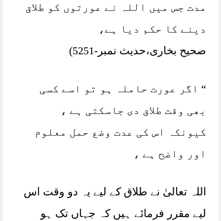
مدت جس میں اللہ نے عورتوں کو طلاق
دینے کا حکم دیا ہے،
صحیح بخاری،حدیث نمبر-5251)
“ اگر عورت حاملہ ہو تو اسے کسی
بھی وقت طلاق دی جاسکتی ہے ،
کیونکہ اس کی عدت وضع حمل معلوم
اور واضح ہے ،
اللہ تعالیٰ نے طلاق کے لیے یہ دو وقت اس
لیے مقرر فرمائے ہیں کہ جہاں تک ہو