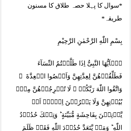
*سوال کا پہلا حصہ طلاق کا مسنون
طریقہ*
بِسْمِ اللّٰهِ الرَّحْمٰنِ الرَّحِيْمِ
يٰۤاَيُّهَا النَّبِىُّ اِذَا طَلَّقۡتُمُ النِّسَآءَ
فَطَلِّقُوۡهُنَّ لِعِدَّتِهِنَّ وَاَحۡصُوا الۡعِدَّةَ ‌ ۚ
وَاتَّقُوا اللّٰهَ رَبَّكُمۡ‌ ۚ لَا تُخۡرِجُوۡهُنَّ مِنۡۢ
بُيُوۡتِهِنَّ وَلَا يَخۡرُجۡنَ اِلَّاۤ اَنۡ
يَّاۡتِيۡنَ بِفَاحِشَةٍ مُّبَيِّنَةٍ‌ ؕ وَتِلۡكَ حُدُوۡدُ
اللّٰهِ‌ ؕ وَمَنۡ يَّتَعَدَّ حُدُوۡدَ اللّٰهِ فَقَدۡ ظَلَمَ