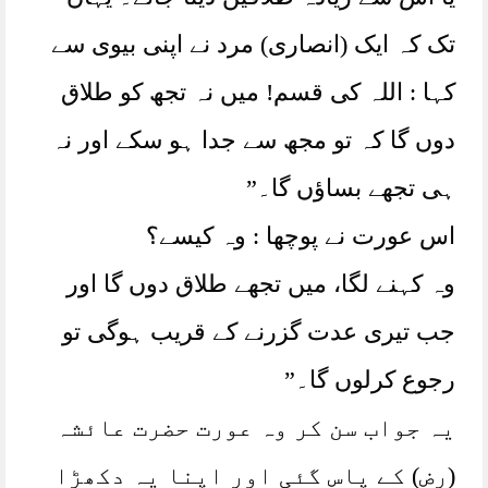
تک کہ ایک (انصاری) مرد نے اپنی بیوی سے
کہا : اللہ کی قسم! میں نہ تجھ کو طلاق
دوں گا کہ تو مجھ سے جدا ہو سکے اور نہ
ہی تجھے بساؤں گا۔”
اس عورت نے پوچھا : وہ کیسے؟
وہ کہنے لگا، میں تجھے طلاق دوں گا اور
جب تیری عدت گزرنے کے قریب ہوگی تو
رجوع کرلوں گا۔”
یہ جواب سن کر وہ عورت حضرت عائشہ
(رض) کے پاس گئی اور اپنا یہ دکھڑا