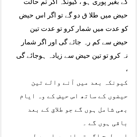
کے بغیر پوری ہو ، کیونکہ اگر تم حالت
حیض میں طلا ق دو گے تو اگر اس حیض
کو عدت میں شمار کرو تو عدت تین
حیض سے کم رہ جائے گی اور اگر شمار
نہ کرو تو تین حیض سے زیادہ ہوجائے گی
،
کیونکہ بعد میں آنے والے تین
حیضوں کے ساتھ اس حیض کے وہ ایام
بھی شامل ہوں گے جو طلاق کے بعد
باقی ہوں گے ۔
اسی طرح اگر تم انہیں ایسے طہر