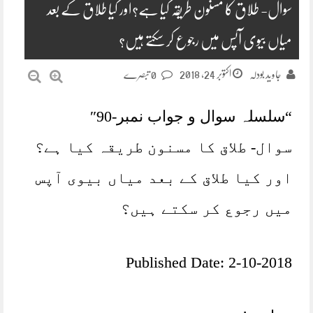
سوال- طلاق کا مسنون طریقہ کیا ہے؟اور کیا طلاق کے بعد
میاں بیوی آپس میں رجوع کر سکتے ہیں؟
اکتوبر 24, 2018
جاوید بودلہ
0 تبصرے
“سلسلہ سوال و جواب نمبر-90″
سوال- طلاق کا مسنون طریقہ کیا ہے؟
اور کیا طلاق کے بعد میاں بیوی آپس
میں رجوع کر سکتے ہیں؟
Published Date: 2-10-2018