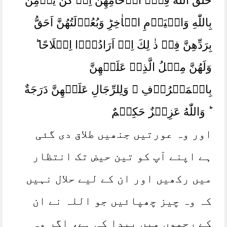
خَلَقَ اللّٰهُ فِىۡٓ اَرۡحَامِهِنَّ اِنۡ كُنَّ يُؤۡمِنَّ
بِاللّٰهِ وَالۡيَوۡمِ الۡاٰخِرِ‌ؕ وَبُعُوۡلَتُهُنَّ اَحَقُّ
بِرَدِّهِنَّ فِىۡ ذٰ لِكَ اِنۡ اَرَادُوۡٓا اِصۡلَاحًا ‌ؕ
وَلَهُنَّ مِثۡلُ الَّذِىۡ عَلَيۡهِنَّ
بِالۡمَعۡرُوۡفِ‌ ۖ وَلِلرِّجَالِ عَلَيۡهِنَّ دَرَجَةٌ
‌ ؕ وَاللّٰهُ عَزِيۡزٌ حَكِيۡمٌ
اور وہ عورتیں جنھیں طلاق دی گئی
ہے اپنے آپ کو تین حیض تک انتظار
میں رکھیں اور ان کے لیے حلال نہیں
کہ وہ چیز چھپائیں جو اللہ نے ان
کے رحموں میں پیدا کی ہے، اگر وہ