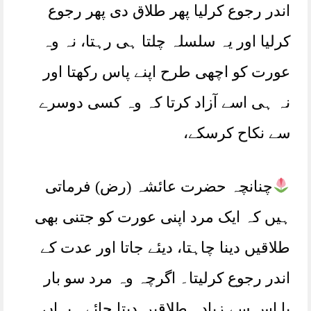
اندر رجوع کرلیا پھر طلاق دی پھر رجوع
کرلیا اور یہ سلسلہ چلتا ہی رہتا، نہ وہ
عورت کو اچھی طرح اپنے پاس رکھتا اور
نہ ہی اسے آزاد کرتا کہ وہ کسی دوسرے
سے نکاح کرسکے،
چنانچہ حضرت عائشہ (رض) فرماتی
ہیں کہ ایک مرد اپنی عورت کو جتنی بھی
طلاقیں دینا چاہتا، دیئے جاتا اور عدت کے
اندر رجوع کرلیتا۔ اگرچہ وہ مرد سو بار
یا اس سے زیادہ طلاقیں دیتا جائے۔ یہاں