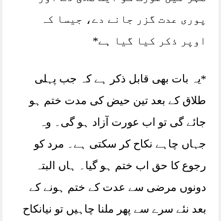
پوری عدت گزر جانے دے، جیسا کہ
اوپر ذکر کیا گیا ہے*
*یہ بات بھی قابل ذکر ہے کہ جب پہلی
طلاق کے بعد تین حیض کی مدت ختم ہو
جائے گی تو اب عورت آزاد ہو گی۔ وہ
جہاں چاہے نکاح کر سکتی ہے۔ مرد کو
رجوع کا حق اب ختم ہو گیا۔ ہاں البتہ
دونوں مرضی سے عدت کے ختم ہونے کے
بعد نئے سرے سے پھر ملنا چاہیں تو نیانکاح