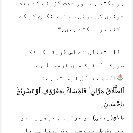
ہو سکتا ہے اور عدت گزرنے کے بعد
دونوں کی مرضی سے نیا نکاح کر کے
اکٹھے رہ سکتے ہیں،*
اللہ تعالیٰ نے اس طریقہ کا ذکر
سورة البقرة میں فرمایا ہے۔
الله تعالیٰ فرماتا ہے :
اَلطَّلَاقُ مَرَّتٰنِ ۠ فَاِمْسَاكٌۢ بِمَعْرُوْفٍ اَوْ تَسْرِيْحٌۢ
بِاِحْسَانٍ ۭ
طلاق(رجعی) دو مرتبہ ہے پھر یا تو
معروف طریقے سے روک لینا ہے یا