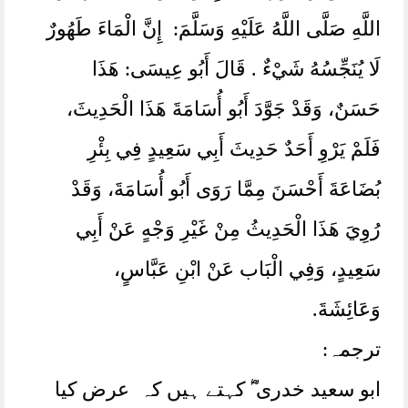
اللَّهِ صَلَّى اللَّهُ عَلَيْهِ وَسَلَّمَ:‏‏‏‏ إِنَّ الْمَاءَ طَهُورٌ
لَا يُنَجِّسُهُ شَيْءٌ . قَالَ أَبُو عِيسَى:‏‏‏‏ هَذَا
حَسَنٌ، ‏‏‏‏‏‏وَقَدْ جَوَّدَ أَبُو أُسَامَةَ هَذَا الْحَدِيثَ،
‏‏‏‏‏‏فَلَمْ يَرْوِ أَحَدٌ حَدِيثَ أَبِي سَعِيدٍ فِي بِئْرِ
بُضَاعَةَ أَحْسَنَ مِمَّا رَوَى أَبُو أُسَامَةَ، ‏‏‏‏‏‏وَقَدْ
رُوِيَ هَذَا الْحَدِيثُ مِنْ غَيْرِ وَجْهٍ عَنْ أَبِي
سَعِيدٍ، ‏‏‏‏‏‏وَفِي الْبَاب عَنْ ابْنِ عَبَّاسٍ،‏‏‏‏
وَعَائِشَةَ.
ترجمہ:
ابو سعید خدری ؓ کہتے ہیں کہ عرض کیا