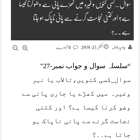
سوال_کسی کنویں وغیرہ میں کھڑے پانی سے وضو کرنا کیسا
ہے؟ اور کتنی نجاست گرنے سے پانی ناپاک ہو جاتا
ہے۔۔؟
اکتوبر 21, 2018
جاوید بودلہ
0 تبصرے
“سلسلہ سوال و جواب نمبر-27″
سوال_کسی کنویں،تالاب یا نہر
وغیرہ میں کھڑے یا جاری پانی سے
وضو کرنا کیسا ہے؟ اور کتنی
نجاست گرنے سے پانی ناپاک ہو
جاتا ہے۔۔؟