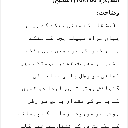
وضاحت:
١ ؎: قلّہ کے معنی مٹکے کے ہیں،
یہاں مراد قبیلہ ہجر کے مٹکے
ہیں، کیونکہ عرب میں یہی مٹکے
مشہور و معروف تھے، اس مٹکے میں
ڈھائی سو رطل پانی سمانے کی
گنجائش ہوتی تھی، لہٰذا دو قلوں
کے پانی کی مقدار پانچ سو رطل
ہوئی جو موجودہ زمانہ کے پیمانے
کے مطابق دو کو ئنٹل ستائیس کلو