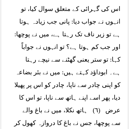
اس کی گہرائی کے متعلق سوال کیا، تو
انہوں نے جواب دیا: پانی جب زیادہ ہوتا
ہے تو زیر ناف تک رہتا ہے، میں نے پوچھا:
اور جب کم ہوتا ہے؟ تو انہوں نے جواباً
کہا: تو ستر یعنی گھٹنے سے نیچے رہتا
ہے۔ ابوداؤد کہتے ہیں: میں نے بئر بضاعہ
کو اپنی چادر سے ناپا، چادر کو اس پر پھیلا
دیا، پھر اسے اپنے ہاتھ سے ناپا، تو اس کا
عرض (٦) ہاتھ نکلا، میں نے باغ والے
سے پوچھا، جس نے باغ کا دروازہ کھول کر