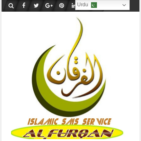
Skip
Urdu
to
content