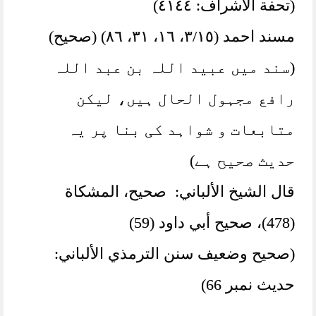
(تحفة الأشراف: ٤١٤٤)
مسند احمد (٣/١٥، ١٦، ٣١، ٨٦) (صحیح)
(سند میں عبید اللہ بن عبد اللہ
رافع مجہول الحال ہیں، لیکن
متابعات و شواہد کی بنا پر یہ
حدیث صحیح ہے)
قال الشيخ الألباني: صحيح، المشکاة
(478)، صحيح أبي داود (59)
(صحيح وضعيف سنن الترمذي الألباني:
حديث نمبر 66)