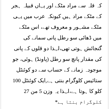
کہ قلہ سے مراد مٹکے اور یہاں قبیلہ ہجر
کے مٹکے مراد ہیں کیونکہ عرب میں یہی
مٹکے مشہور و معروف تھے، اس مٹکے
میں ڈھائی سو رطل پانی سمانے کی
گنجائش ہوتی تھی،لہذا دو قلوں کے پانی
کی مقدار پانچ سو رطل (پاونڈ) ہوئی، جو
موجودہ زمانے کے حساب سے دو کوئنٹل
ستائیس کلوگرام بنتی ہے,ایک کوئنٹل 100
کلو کا ہوتا ہے،لہذا یہ وزن 5 من 27
کلوگرام بنتا ہے*