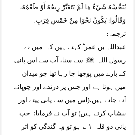
يُنَجِّسْهُ شَيْءٌ مَا لَمْ يَتَغَيَّرْ رِيحُهُ أَوْ طَعْمُهُ،‏‏‏‏
وَقَالُوا:‏‏‏‏ يَكُونُ نَحْوًا مِنْ خَمْسِ قِرَبٍ.
ترجمہ:
عبداللہ بن عمر ؓ کہتے ہیں کہ میں نے
رسول اللہ ﷺ سے سنا، آپ سے اس پانی
کے بارے میں پوچھا جا رہا تھا جو میدان
میں ہوتا ہے اور جس پر درندے اور چوپائے
آتے جاتے ہیں،(اس میں سے پانی پیتے اور
پیشاب کرتے ہیں) تو آپ نے فرمایا: جب
پانی دو قلہ ١ ؎ ہو تو وہ گندگی کو اثر