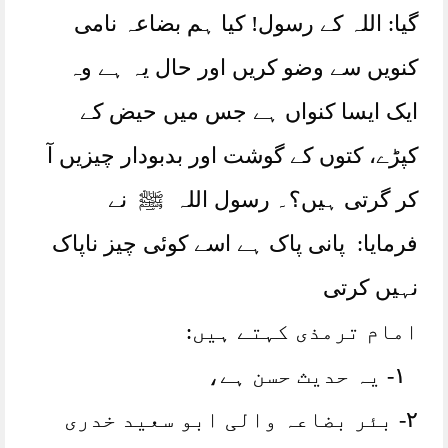
گیا: اللہ کے رسول! کیا ہم بضاعہ نامی
کنویں سے وضو کریں اور حال یہ ہے وہ
ایک ایسا کنواں ہے جس میں حیض کے
کپڑے، کتوں کے گوشت اور بدبودار چیزیں آ
کر گرتی ہیں؟۔ رسول اللہ ﷺ نے
فرمایا: پانی پاک ہے اسے کوئی چیز ناپاک
نہیں کرتی
امام ترمذی کہتے ہیں:
١- یہ حدیث حسن ہے،
٢- بئر بضاعہ والی ابو سعید خدری