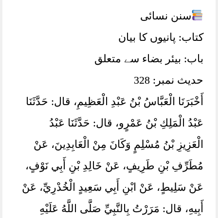
سنن نسائی
کتاب: پانیوں کا بیان
باب: بیئر بضاء سے متعلق
حدیث نمبر: 328
أَخْبَرَنَا الْعَبَّاسُ بْنُ عَبْدِ الْعَظِيمِ، ‏‏‏‏‏‏قال:‏‏‏‏ حَدَّثَنَا
عَبْدُ الْمَلِكِ بْنُ عَمْرٍو، ‏‏‏‏‏‏قال:‏‏‏‏ حَدَّثَنَا عَبْدُ
الْعَزِيزِ بْنُ مُسْلِمٍ وَكَانَ مِنْ الْعَابِدِينَ، ‏‏‏‏‏‏عَنْ
مُطَرِّفِ بْنِ طَرِيفٍ، ‏‏‏‏‏‏عَنْ خَالِدِ بْنِ أَبِي نَوْفٍ،
‏‏‏‏‏‏عَنْ سَلِيطٍ، ‏‏‏‏‏‏عَنْ ابْنِ أَبِي سَعِيدٍ الْخُدْرِيِّ، ‏‏‏‏‏‏عَنْ
أَبِيهِ، ‏‏‏‏‏‏قال:‏‏‏‏ مَرَرْتُ بِالنَّبِيِّ صَلَّى اللَّهُ عَلَيْهِ