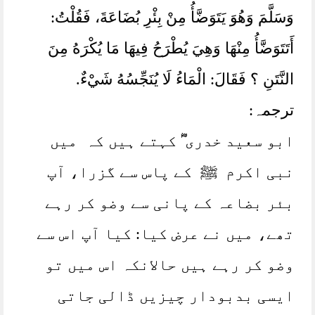
وَسَلَّمَ وَهُوَ يَتَوَضَّأُ مِنْ بِئْرِ بُضَاعَةَ، ‏‏‏‏‏‏فَقُلْتُ:‏‏‏‏
أَتَتَوَضَّأُ مِنْهَا وَهِيَ يُطْرَحُ فِيهَا مَا يُكْرَهُ مِنَ
النَّتَنِ ؟ فَقَالَ:‏‏‏‏ الْمَاءُ لَا يُنَجِّسُهُ شَيْءٌ.
ترجمہ:
ابو سعید خدری ؓ کہتے ہیں کہ میں
نبی اکرم ﷺ کے پاس سے گزرا، آپ
بئر بضاعہ کے پانی سے وضو کر رہے
تھے، میں نے عرض کیا: کیا آپ اس سے
وضو کر رہے ہیں حالانکہ اس میں تو
ایسی بدبودار چیزیں ڈالی جاتی