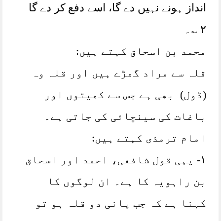
انداز ہونے نہیں دے گا، اسے دفع کر دے گا
٢ ؎۔
محمد بن اسحاق کہتے ہیں:
قلہ سے مراد گھڑے ہیں اور قلہ وہ
(ڈول) بھی ہے جس سے کھیتوں اور
باغات کی سینچائی کی جاتی ہے۔
امام ترمذی کہتے ہیں:
١- یہی قول شافعی، احمد اور اسحاق
بن راہویہ کا ہے۔ ان لوگوں کا
کہنا ہے کہ جب پانی دو قلہ ہو تو