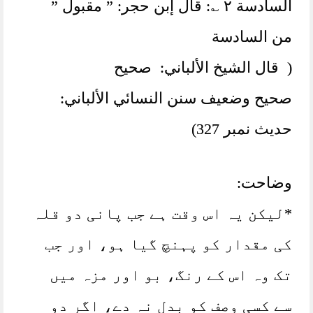
السادسة ٢ ؎: قال إبن حجر: ” مقبول ”
من السادسة
( قال الشيخ الألباني: صحيح
صحيح وضعيف سنن النسائي الألباني:
حديث نمبر 327)
وضاحت:
*لیکن یہ اس وقت ہے جب پانی دو قلہ
کی مقدار کو پہنچ گیا ہو، اور جب
تک وہ اس کے رنگ، بو اور مزہ میں
سے کسی وصف کو بدل نہ دے، اگر دو