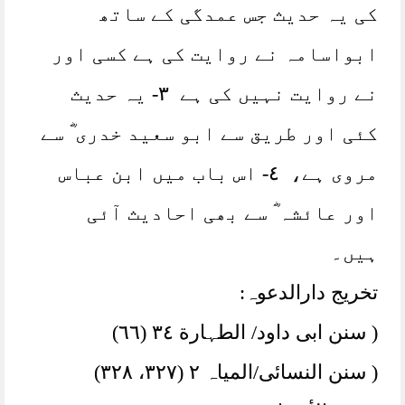
کی یہ حدیث جس عمدگی کے ساتھ
ابواسامہ نے روایت کی ہے کسی اور
نے روایت نہیں کی ہے ٣- یہ حدیث
کئی اور طریق سے ابو سعید خدری ؓ سے
مروی ہے، ٤- اس باب میں ابن عباس
اور عائشہ ؓ سے بھی احادیث آئی
ہیں۔
تخریج دارالدعوہ:
( سنن ابی داود/ الطہارة ٣٤ (٦٦)
( سنن النسائی/المیاہ ٢ (٣٢٧، ٣٢٨)