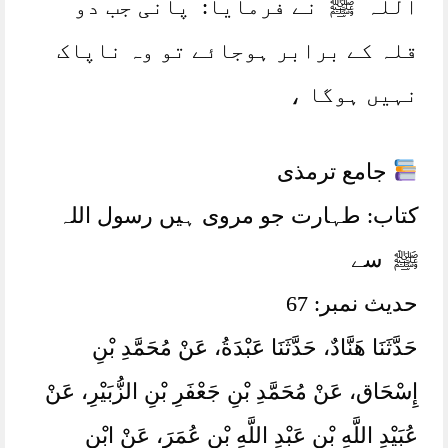
اللہ ﷺ نے فرمایا: پانی جب دو
قلہ کے برابر ہوجائے تو وہ ناپاک
نہیں ہوگا ،
جامع ترمذی
کتاب: طہارت جو مروی ہیں رسول اللہ
ﷺ سے
حدیث نمبر: 67
حَدَّثَنَا هَنَّادٌ، حَدَّثَنَا عَبْدَةُ، عَنْ مُحَمَّدِ بْنِ
إِسْحَاق، عَنْ مُحَمَّدِ بْنِ جَعْفَرِ بْنِ الزُّبَيْرِ، عَنْ
عُبَيْدِ اللَّهِ بْنِ عَبْدِ اللَّهِ بْنِ عُمَرَ، عَنْ ابْنِ