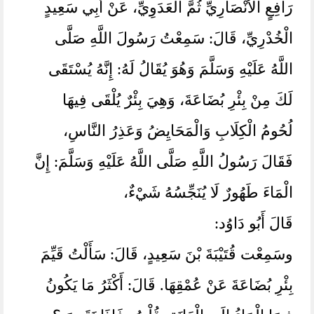
رَافِعٍ الْأَنْصَارِيِّ ثُمَّ الْعَدَوِيِّ، ‏‏‏‏‏‏عَنْ أَبِي سَعِيدٍ
الْخُدْرِيِّ، ‏‏‏‏‏‏قَالَ:‏‏‏‏ سَمِعْتُ رَسُولَ اللَّهِ صَلَّى
اللَّهُ عَلَيْهِ وَسَلَّمَ وَهُوَ يُقَالُ لَهُ:‏‏‏‏ إِنَّهُ يُسْتَقَى
لَكَ مِنْ بِئْرِ بُضَاعَةَ، ‏‏‏‏‏‏وَهِيَ بِئْرٌ يُلْقَى فِيهَا
لُحُومُ الْكِلَابِ وَالْمَحَايِضُ وَعَذِرُ النَّاسِ،
‏‏‏‏‏‏فَقَالَ رَسُولُ اللَّهِ صَلَّى اللَّهُ عَلَيْهِ وَسَلَّمَ:‏‏‏‏ إِنَّ
الْمَاءَ طَهُورٌ لَا يُنَجِّسُهُ شَيْءٌ، ‏‏‏‏‏‏
قَالَ أَبُو دَاوُد:‏‏‏‏
وسَمِعْت قُتَيْبَةَ بْنَ سَعِيدٍ، ‏‏‏‏‏‏قَالَ:‏‏‏‏ سَأَلْتُ قَيِّمَ
بِئْرِ بُضَاعَةَ عَنْ عُمْقِهَا. قَالَ:‏‏‏‏ أَكْثَرُ مَا يَكُونُ