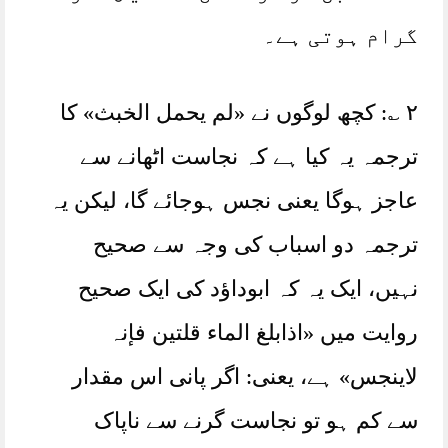
گرام ہوتی ہے۔
٢ ؎: کچھ لوگوں نے «لم يحمل الخبث» کا
ترجمہ یہ کیا ہے کہ نجاست اٹھانے سے
عاجز ہوگا یعنی نجس ہوجائے گا، لیکن یہ
ترجمہ دو اسباب کی وجہ سے صحیح
نہیں، ایک یہ کہ ابوداؤد کی ایک صحیح
روایت میں «اذابلغ الماء قلتین فإنہ
لاینجس» ہے، یعنی: اگر پانی اس مقدار
سے کم ہو تو نجاست گرنے سے ناپاک