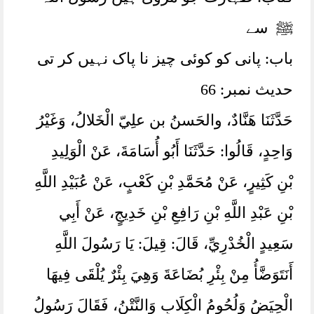
ﷺ سے
باب: پانی کو کوئی چیز نا پاک نہیں کر تی
حدیث نمبر: 66
حَدَّثَنَا هَنَّادٌ، والحَسنُ بن علِيّ الْخَلالُ،‏‏‏‏ وَغَيْرُ
وَاحِدٍ، ‏‏‏‏‏‏قَالُوا:‏‏‏‏ حَدَّثَنَا أَبُو أُسَامَةَ، عَنْ الْوَلِيدِ
بْنِ كَثِيرٍ، عَنْ مُحَمَّدِ بْنِ كَعْبٍ، عَنْ عُبَيْدِ اللَّهِ
بْنِ عَبْدِ اللَّهِ بْنِ رَافِعِ بْنِ خَدِيجٍ، عَنْ أَبِي
سَعِيدٍ الْخُدْرِيِّ، قَالَ:‏‏‏‏ قِيلَ:‏‏‏‏ يَا رَسُولَ اللَّهِ
أَنَتَوَضَّأُ مِنْ بِئْرِ بُضَاعَةَ وَهِيَ بِئْرٌ يُلْقَى فِيهَا
الْحِيَضُ وَلُحُومُ الْكِلَابِ وَالنَّتْنُ، ‏‏‏‏‏‏فَقَالَ رَسُولُ