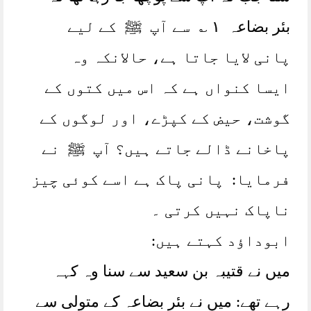
بئر بضاعہ ١ ؎ سے آپ ﷺ کے لیے
پانی لایا جاتا ہے، حالانکہ وہ
ایسا کنواں ہے کہ اس میں کتوں کے
گوشت، حیض کے کپڑے، اور لوگوں کے
پاخانے ڈالے جاتے ہیں؟ آپ ﷺ نے
فرمایا: پانی پاک ہے اسے کوئی چیز
ناپاک نہیں کرتی ۔
ابوداؤد کہتے ہیں:
میں نے قتیبہ بن سعید سے سنا وہ کہہ
رہے تھے: میں نے بئر بضاعہ کے متولی سے