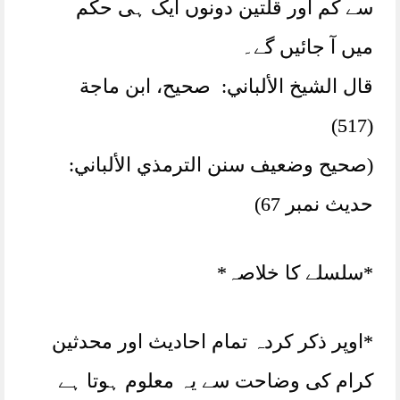
سے کم اور قلتین دونوں ایک ہی حکم
میں آ جائیں گے۔
قال الشيخ الألباني: صحيح، ابن ماجة
(517)
(صحيح وضعيف سنن الترمذي الألباني:
حديث نمبر 67)
*سلسلے کا خلاصہ*
*اوپر ذکر کردہ تمام احادیث اور محدثین
کرام کی وضاحت سے یہ معلوم ہوتا ہے