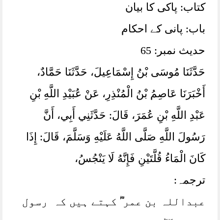
کتاب: پاکی کا بیان
باب: پانی کے احکام
حدیث نمبر: 65
حَدَّثَنَا مُوسَى بْنُ إِسْمَاعِيلَ، ‏‏‏‏‏‏حَدَّثَنَا حَمَّادٌ،
‏‏‏‏‏‏أَخْبَرَنَا عَاصِمُ بْنُ الْمُنْذِرِ، ‏‏‏‏‏‏عَنْ عُبَيْدِ اللَّهِ بْنِ
عَبْدِ اللَّهِ بْنِ عُمَرَ، ‏‏‏‏‏‏قَالَ:‏‏‏‏ حَدَّثَنِي أَبِي، ‏‏‏‏‏‏أَنَّ
رَسُولَ اللَّهِ صَلَّى اللَّهُ عَلَيْهِ وَسَلَّمَ، ‏‏‏‏‏‏قَالَ:‏‏‏‏ إِذَا
كَانَ الْمَاءُ قُلَّتَيْنِ فَإِنَّهُ لَا يَنْجُسُ، ‏‏‏‏‏‏
ترجمہ:
عبداللہ بن عمر ؓ کہتے ہیں کہ رسول