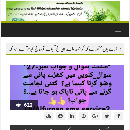
Toggle
navigation
سوال- نماز میں سانپ یا بچھو وغیرہ کو مارنا یا اشارتاً کسی کام سے روکنا 
622