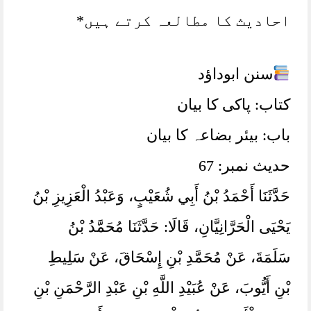
احادیث کا مطالعہ کرتے ہیں*
سنن ابوداؤد
کتاب: پاکی کا بیان
باب: بیئر بضاعہ کا بیان
حدیث نمبر: 67
حَدَّثَنَا أَحْمَدُ بْنُ أَبِي شُعَيْبٍ، ‏‏‏‏‏‏وَعَبْدُ الْعَزِيزِ بْنُ
يَحْيَى الْحَرَّانِيَّانِ، ‏‏‏‏‏‏قَالَا:‏‏‏‏ حَدَّثَنَا مُحَمَّدُ بْنُ
سَلَمَةَ، ‏‏‏‏‏‏عَنْ مُحَمَّدِ بْنِ إِسْحَاقَ، ‏‏‏‏‏‏عَنْ سَلِيطِ
بْنِ أَيُّوبَ، ‏‏‏‏‏‏عَنْ عُبَيْدِ اللَّهِ بْنِ عَبْدِ الرَّحْمَنِ بْنِ