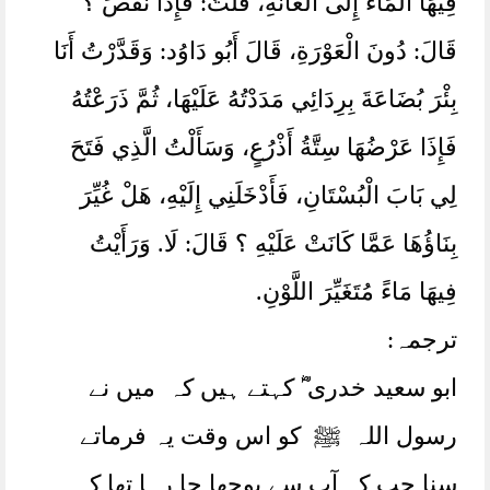
فِيهَا الْمَاءُ إِلَى الْعَانَةِ، ‏‏‏‏‏‏قُلْتُ:‏‏‏‏ فَإِذَا نَقَصَ ؟
قَالَ:‏‏‏‏ دُونَ الْعَوْرَةِ، ‏‏‏قَالَ أَبُو دَاوُد:‏‏‏‏ وَقَدَّرْتُ أَنَا
بِئْرَ بُضَاعَةَ بِرِدَائِي مَدَدْتُهُ عَلَيْهَا، ‏‏‏‏‏‏ثُمَّ ذَرَعْتُهُ
فَإِذَا عَرْضُهَا سِتَّةُ أَذْرُعٍ، ‏‏‏‏‏‏وَسَأَلْتُ الَّذِي فَتَحَ
لِي بَابَ الْبُسْتَانِ، ‏‏‏‏‏‏فَأَدْخَلَنِي إِلَيْهِ، ‏‏‏‏‏‏هَلْ غُيِّرَ
بِنَاؤُهَا عَمَّا كَانَتْ عَلَيْهِ ؟ قَالَ:‏‏‏‏ لَا. وَرَأَيْتُ
فِيهَا مَاءً مُتَغَيِّرَ اللَّوْنِ.
ترجمہ:
ابو سعید خدری ؓ کہتے ہیں کہ میں نے
رسول اللہ ﷺ کو اس وقت یہ فرماتے
سنا جب کہ آپ سے پوچھا جا رہا تھا کہ