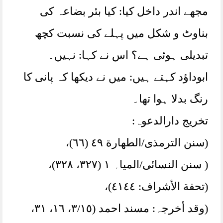
مجھے اندر داخل کیا: کیا بئر بضاعہ کی
بناوٹ و شکل میں پہلے کی نسبت کچھ
تبدیلی ہوئی ہے؟ اس نے کہا: نہیں۔
ابوداؤد کہتے ہیں: میں نے دیکھا کہ پانی کا
رنگ بدلا ہوا تھا۔
تخریج دارالدعوہ:
(سنن الترمذی/الطھارة ٤٩ (٦٦)،
( سنن النسائی/المیاہ ١ (٣٢٧، ٣٢٨)،
(تحفة الأشراف: ٤١٤٤)،
(وقد أخرجہ: مسند احمد (٣/١٥، ١٦، ٣١،