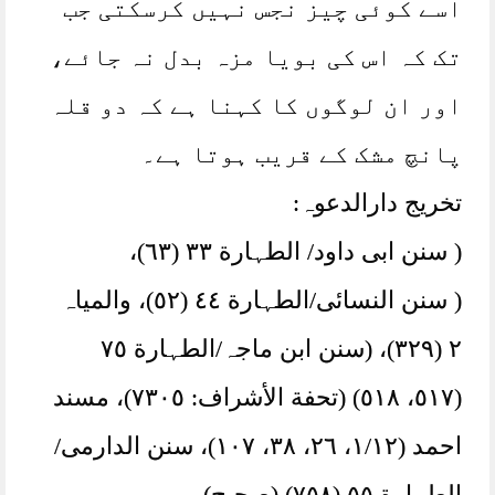
اسے کوئی چیز نجس نہیں کرسکتی جب
تک کہ اس کی بویا مزہ بدل نہ جائے،
اور ان لوگوں کا کہنا ہے کہ دو قلہ
پانچ مشک کے قریب ہوتا ہے۔
تخریج دارالدعوہ:
( سنن ابی داود/ الطہارة ٣٣ (٦٣)،
( سنن النسائی/الطہارة ٤٤ (٥٢)، والمیاہ
٢ (٣٢٩)، (سنن ابن ماجہ/الطہارة ٧٥
(٥١٧، ٥١٨) (تحفة الأشراف: ٧٣٠٥)، مسند
احمد (١/١٢، ٢٦، ٣٨، ١٠٧)، سنن الدارمی/
الطہارة ٥٥ (٧٥٨) (صحیح)