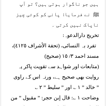
ہیں جو ناگوار ہوتی ہیں؟ تو آپ
ﷺ نے فرمایا: پانی کو کوئی چیز
ناپاک نہیں کرتی ۔
تخریج دارالدعوہ:
تفرد بہ النسائی، (تحفة الأشراف ٤١٢٥)،
مسند احمد ٣/ ١٥ (صحیح)
(متابعات اور شواہد سے تقویت پاکر یہ
روایت بھی صحیح ہے، ورنہ اس کے راوی
” خالد ” ١ ؎ اور ” سلیط ” ٢ ؎
وضاحت ١ ؎: قال إبن حجر: ” مقبول ” من