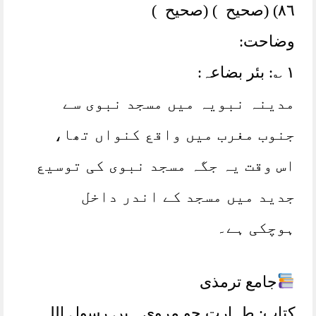
٨٦) (صحیح ) (صحیح )
وضاحت:
١ ؎: بئر بضاعہ:
مدینہ نبویہ میں مسجد نبوی سے
جنوب مغرب میں واقع کنواں تھا،
اس وقت یہ جگہ مسجد نبوی کی توسیع
جدید میں مسجد کے اندر داخل
ہوچکی ہے۔
جامع ترمذی
کتاب: طہارت جو مروی ہیں رسول اللہ