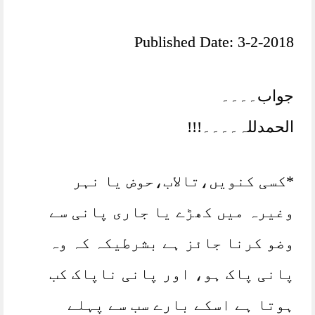
Published Date: 3-2-2018
جواب۔۔۔۔
الحمدللہ۔۔۔۔!!!
*کسی کنویں،تالاب،حوض یا نہر
وغیرہ میں کھڑے یا جاری پانی سے
وضو کرنا جائز ہے بشرطیکہ کہ وہ
پانی پاک ہو، اور پانی ناپاک کب
ہوتا ہے اسکے بارے سب سے پہلے