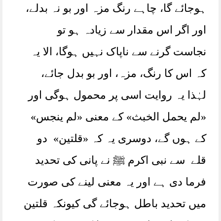
ہوجائے گا، چاہے رنگ مزہ اور بو نہ بدلے،
اور اگر اس مقدار سے زیادہ ہو تو
نجاست گرنے سے ناپاک نہیں ہوگا، الا یہ
کہ اس کا رنگ، مزہ، اور بو بدل جائے،
لہٰذا یہ روایت اسی پر محمول ہوگی اور
«لم يحمل الخبث» کے معنی «لم ينجس»
کے ہوں گے، دوسری یہ کہ «قلتين» دو
قلے سے نبی اکرم ﷺ نے پانی کی تحدید
فرما دی ہے اور یہ معنی لینے کی صورت
میں تحدید باطل ہوجائے گی کیونکہ قلتین