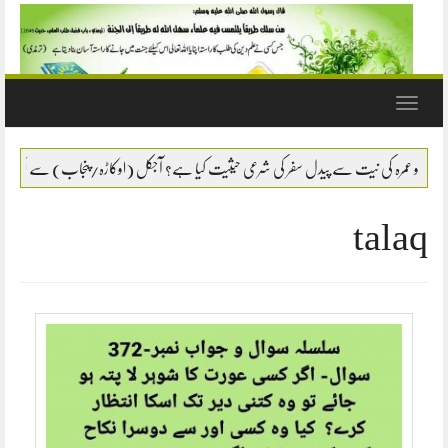
Toggle
navigation
 سے پیدل سفر کی شرعی حیثیت کیا ہے؟ آجکل (اوکاڑہ/پنجاب) سے ایک لڑکا بیت اللہ کی طرف پیدل
talaq