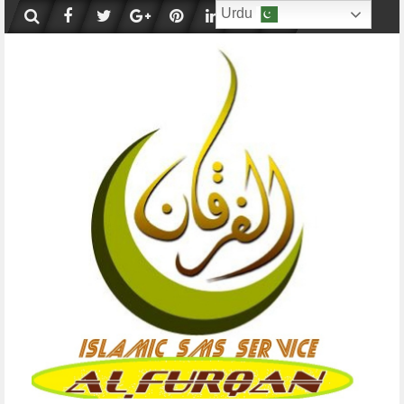
Skip
Urdu
to
content