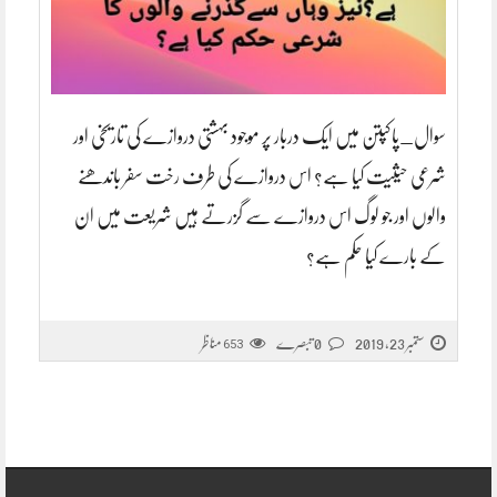
سوال_پاکپتن میں ایک دربار پر موجود بہشتی دروازے کی تاریخی اور
شرعی حیثیت کیا ہے؟ اس دروازے کی طرف رخت سفر باندھنے
والوں اور جو لوگ اس دروازے سے گزرتے ہیں شریعت میں ان
کے بارے کیا حکم ہے؟
ستمبر 23, 2019
0 تبصرے
مناظر
653