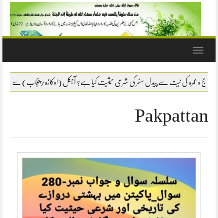
Toggle
navigation
ے پیدل سفر کی شرعی حیثیت کیا ہے؟ آجکل (اوکاڑہ/پنجاب) سے ایک لڑکا بیت اللہ کی طرف پیدل 
Pakpattan