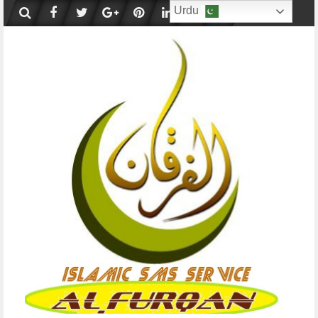
Skip
Urdu
to
content