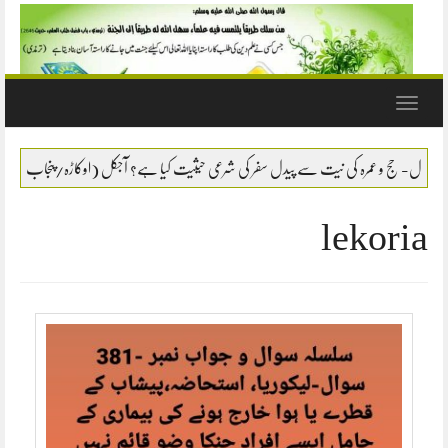
Toggle
navigation
 کی نیت سے پیدل سفر کی شرعی حیثیت کیا ہے؟ آجکل (اوکاڑہ/پنجاب) سے ایک لڑکا بیت اللہ کی ط
lekoria