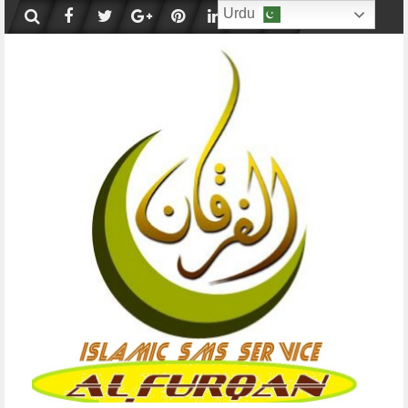
Skip
Urdu
to
content