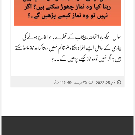
سوال- لیکوریا، استحاضہ،پیشاب کے قطرے یا ہوا خارج ہونے کی
بیماری کے حامل ایسے افراد جنکا وضو قائم نہیں رہتا کیا وہ نماز چھوڑ سکتے
ہیں؟ اگر نہیں تو وہ نماز کیسے پڑھیں گے..؟
نومبر 25, 2022
0 تبصرے
مناظر
119