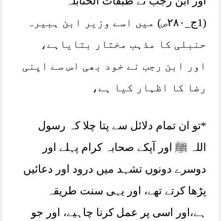
اور ابن رجب نے طبقات الحنابلہ
(1ج_۲۸۰ص) میں اسے وزیر ابن ہبیرہ
حنبلی کا مذہب مختار بتایاہے،
اور ابن رجب نے خود بھی اس سے اپنی
رضا کا اظہار کیا ہے،
*تو ان تمام دلائل سے پتا چلا کہ رسول
اللہ ﷺ اور آپکے صحابہ کرام پہلے اور
دوسرے دونوں تشہد میں درود اور دعائیں
پڑھا کرتے تھے، اور یہی سنت طریقہ
ہے،اور اسی پر عمل کرنا چاہیے، اور جو