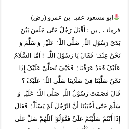
ابو مسعود عقبہ بن عمرو (رض)
فرماتے ہیں : أَقْبَلَ رَجُلٌ حَتّٰی جَلَسَ بَیْنَ
یَدَيْ رَسُوْلِ اللّٰہِ صَلَّی اللّٰہُ عَلَیْہِ وَ سَلَّمَ وَ
نَحْنُ عِنْدَہُ فَقَالَ یَا رَسُوْلَ اللّٰہِ ! اَمَّا السَّلَامُ
عَلَیْکَ فَقَدْ عَرَفْنَاہُ فَکَیْفَ نُصَلِّيْ عَلَیْکَ إِذَا
نَحْنُ صَلَّیْنَا فِيْ صَلَاتِنَا صَلَّی اللّٰہُ عَلَیْکَ ؟
قَالَ فَصَمَتَ رَسُوْلُ اللّٰہِ صَلَّی اللّٰہُ عَلَیْہِ وَ
سَلَّمَ حَتّٰی أَحْبَبْنَا أَنَّ الرَّجُلَ لَمْ یَسْأَلْہُ فَقَالَ
إِذَا أَنْتُمْ صَلَّیْتُمْ عَلَيَّ فَقُوْلُوْا اَللّٰھُمَّ صَلِّ عَلٰی