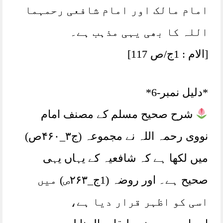
امام مالک اور امام شافعی رحمہما
اللہ کا بھی یہی مذہب ہے۔
[الام : 1ج/ص 117]
*دلیل نمبر-6*
شرح صحیح مسلم کے مصنف امام
نووی رحمہ اللہ نے مجموعہ (ج۳_۴۶۰ص)
میں لکھا ہے کہ شافعیہ کے یہاں یہی
صحیح ہے۔ اور روضہ (1ج_۲۶۳ص) میں
اسی کو اظہر قرار دیا ہے،