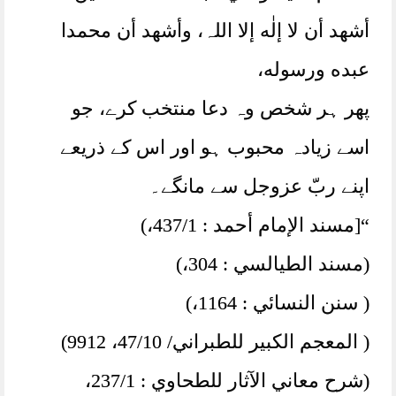
أشهد أن لا إلٰه إلا اللہ، وأشهد أن محمدا
عبده ورسوله،
پھر ہر شخص وہ دعا منتخب کرے، جو
اسے زیادہ محبوب ہو اور اس کے ذریعے
اپنے ربّ عزوجل سے مانگے۔
“[مسند الإمام أحمد : 437/1،)
(مسند الطيالسي : 304،)
( سنن النسائي : 1164،)
( المعجم الكبير للطبراني/ 47/10، 9912)
(شرح معاني الآثار للطحاوي : 237/1،