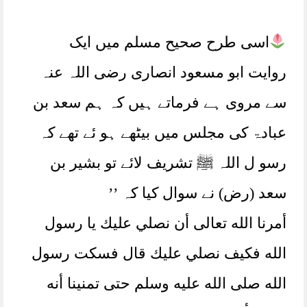
اسی طرح صحیح مسلم میں ایک
روایت ابو مسعود انصاری رضی اللہ عنہ
سے مروی ہے فرماتے ہیں کہ ہم سعد بن
عبادۃ کی مجلس میں بیٹھے ہو ئے تھے کہ
رسو ل اللہ ﷺ تشریف لائے تو بشیر بن
سعد (رض) نے سوال کیا کہ ’’
أمرنا الله تعالى أن نصلي عليك يا رسول
الله فكيف نصلي عليك قال فسكت رسول
الله صلى الله عليه وسلم حتى تمنينا أنه