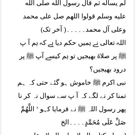
لم يسأله ثم قال رسول الله صلى الله
عليه وسلم قولوا اللهم صل على محمد
وعلى آل محمد۔۔۔۔۔( آخر تک)
اللہ تعالی نے ہمیں حکم دیا ہے کہ ہم آ پ
ﷺ پر صلاۃ بھیجیں تو ہم کیسے آپ ﷺ پر
درود بھیجیں؟
نبی اکرم ﷺ خاموش ہو گئے حتی کہ ہم
تمنا کر نے لگے کہ آ پ سے سوال نہ کر نا
پھر رسول اللہ ﷺ نے فرمایا کہو ’ اللَّهُمَّ
صَلِّ عَلَى مُحَمَّدٍ۔۔۔۔الخ