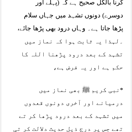
کرنا بالکل صحیح ہے کہ (پہلے اور
دوسرے) دونوں تشہد میں جہاں سلام
پڑھا جاتا ہے۔ وہاں درود بھی پڑھا جائے،
۔لہذا یہ ثابت ہوا کہ نماز میں
تشہد کے بعد درود پڑھنا اللہ کا
حکم ہے اور یہ فرض ہے،
*نبی کریم ﷺ بھی نماز میں
درمیانے اور آخری دونوں قعدوں
میں تشہد کے بعد درود پڑھا کر تے
تھے جس پر درج ذیل حدیث دلالت کر تی