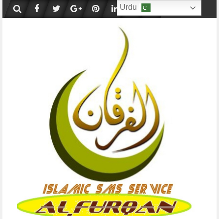
Skip
Urdu
to
content