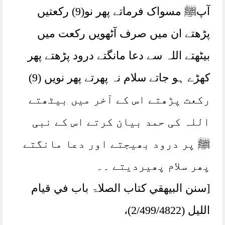
آپﷺ مسواک فرماتے پھر نو(9) رکعتیں
پڑھتے ان میں صرف آٹھویں رکعت میں
بیٹھتے اللہ سے دعا مانگتے درود پڑھتے پھر
کھڑے ہو جاتے سلام نہ پھرتے پھر نویں (9)
رکعت پڑھتے اس کے آخر میں بیٹھتے
اللہ کی حمد بیان کرتے اس کے نبی
ﷺ پر درود بھیجتے اور دعا مانگتے
پھر سلام پھیردیتے ۔۔
[سنن البيهقي کتاب الصلاۃ باب في قیام
اللیل (2/499/4822)،