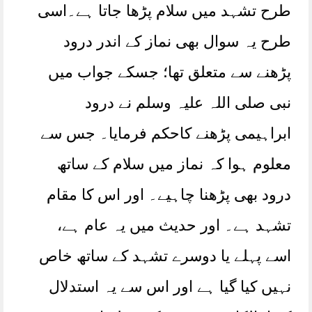
طرح تشہد میں سلام پڑھا جاتا ہے۔اسی
طرح یہ سوال بھی نماز کے اندر درود
پڑھنے سے متعلق تھا؛ جسکے جواب میں
نبی صلی اللہ علیہ وسلم نے درود
ابراہیمی پڑھنے کاحکم فرمایا۔ جس سے
معلوم ہوا کہ نماز میں سلام کے ساتھ
درود بھی پڑھنا چاہیے۔ اور اس کا مقام
تشہد ہے۔ اور حدیث میں یہ عام ہے،
اسے پہلے یا دوسرے تشہد کے ساتھ خاص
نہیں کیا گیا ہے اور اس سے یہ استدلال