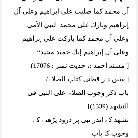
آل محمد كما صليت على إبراهيم وعلى آل
إبراهيم وبارك على محمد النبي الأمي
وعلى آل محمد كما باركت على إبراهيم
وعلى آل إبراهيم إنك حميد مجيد‘‘
[ مسند أحمد :، حدیث نمبر : 17076)
[ سنن دار قطنی کتاب الصلاۃ/
باب ذکر وجوب الصلاۃ علی النبی فی
التشھد (1339)]
تشھد کے اندر نبی پر درود پڑھنے کے
وجوب کا باب