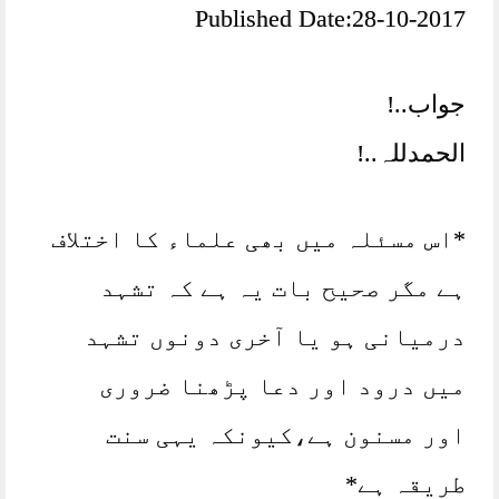
Published Date:28-10-2017
جواب..!
الحمدللہ..!
*اس مسئلہ میں بھی علماء کا اختلاف
ہے مگر صحیح بات یہ ہے کہ تشہد
درمیانی ہو یا آخری دونوں تشہد
میں درود اور دعا پڑھنا ضروری
اور مسنون ہے،کیونکہ یہی سنت
طریقہ ہے*