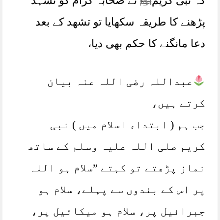
کہ نبی کریمﷺ نے صحابہ کرام کو تشہد
پڑھنے کا طریقہ سکھایا تو تشھد کے بعد
دعا مانگنے کا حکم بھی دیا،
عبداللہ رضی اللہ عنہ بیان
کرتے ہیں،
جب ہم ( ابتداء اسلام میں ) نبی
کریم صلی اللہ علیہ وسلم کے ساتھ
نماز پڑھتے تو کہتے ”سلام ہو اللہ
پر اس کے بندوں سے پہلے، سلام ہو
جبرائیل پر، سلام ہو میکائیل پر،