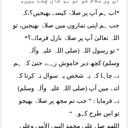
آپ پر سلام کو تو ہم جان چکے ہیں،
*اب ہم آپ پر صلاۃ کیسے بھیجیں؟،کہ
جب ہم اپنی نمازوں میں صلاۃ بھیجیں، تو
اللہ تعالیٰ آپ پر صلاۃ نازل فرمائے؟*
“ تو رسول اللہ (صلی اللہ علیہ وآلہ
وسلم) کچھ دیر خاموش رہے، حتیٰ کہ ہم
نے چاہا کہ یہ شخص یہ سوال نہ کرتا کہ
اتنے میں آپ (صلی اللہ علیہ وآلہ وسلم)
نے فرمایا : ” جب تم مجھ پر صلاۃ بھیجو
تو اس طرح کہو۔ “
اللهم صل على محمد النبي الأمي وعلى