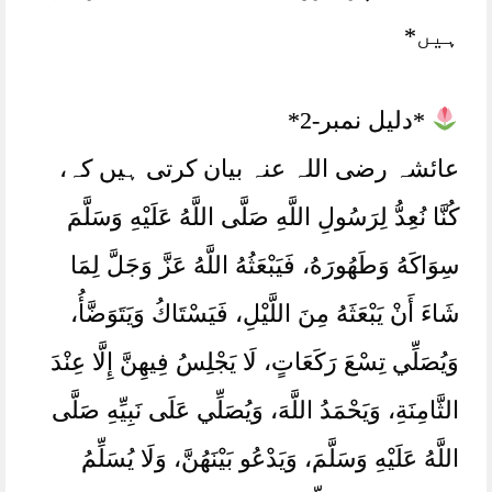
ہیں*
*دلیل نمبر-2*
عائشہ رضی اللہ عنہ بیان کرتی ہیں کہ،
كُنَّا نُعِدُّ لِرَسُولِ اللَّهِ صَلَّى اللَّهُ عَلَيْهِ وَسَلَّمَ
سِوَاكَهُ وَطَهُورَهُ، فَيَبْعَثُهُ اللَّهُ عَزَّ وَجَلَّ لِمَا
شَاءَ أَنْ يَبْعَثَهُ مِنَ اللَّيْلِ، فَيَسْتَاكُ وَيَتَوَضَّأُ،
وَيُصَلِّي تِسْعَ رَكَعَاتٍ، لَا يَجْلِسُ فِيهِنَّ إِلَّا عِنْدَ
الثَّامِنَةِ، وَيَحْمَدُ اللَّهَ، وَيُصَلِّي عَلَى نَبِيِّهِ صَلَّى
اللَّهُ عَلَيْهِ وَسَلَّمَ، وَيَدْعُو بَيْنَهُنَّ، وَلَا يُسَلِّمُ