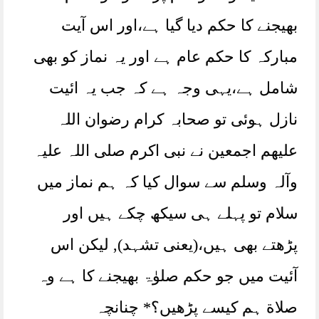
بھیجنے کا حکم دیا گیا ہے،اور اس آیت
مبارکہ کا حکم عام ہے اور یہ نماز کو بھی
شامل ہے،یہی وجہ ہے کہ جب یہ ائیت
نازل ہوئی تو صحابہ کرام رضوان اللہ
علیھم اجمعین نے نبی اکرم صلی اللہ علیہ
وآلہ وسلم سے سوال کیا کہ ہم نماز میں
سلام تو پہلے ہی سیکھ چکے ہیں اور
پڑھتے بھی ہیں،(یعنی تشہد), لیکن اس
آئیت میں جو حکم صلوٰۃ بھیجنے کا ہے وہ
صلاة ہم کیسے پڑھیں؟* چنانچہ