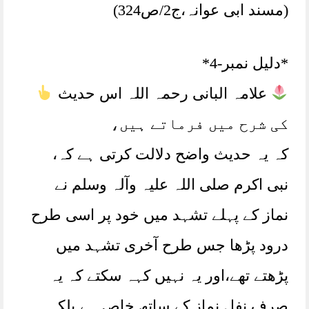
(مسند ابی عوانہ،ج2/ص324)
*دلیل نمبر-4*
علامہ البانی رحمہ اللہ اس حدیث
کی شرح میں فرماتے ہیں،
کہ یہ حدیث واضح دلالت کرتی ہے کہ،
نبی اکرم صلی اللہ علیہ وآلہ وسلم نے
نماز کے پہلے تشہد میں خود پر اسی طرح
درود پڑھا جس طرح آخری تشہد میں
پڑھتے تھے،اور یہ نہیں کہہ سکتے کہ یہ
صرف نفل نماز کے ساتھ خاص ہے بلکہ