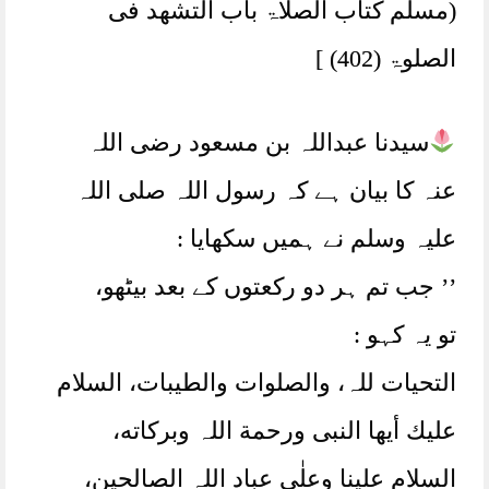
(مسلم کتاب الصلاۃ باب التشھد فی
الصلوۃ (402) ]
سیدنا عبداللہ بن مسعود رضی اللہ
عنہ کا بیان ہے کہ رسول اللہ صلی اللہ
علیہ وسلم نے ہمیں سکھایا :
’’ جب تم ہر دو رکعتوں کے بعد بیٹھو،
تو یہ کہو :
التحيات للہ، والصلوات والطيبات، السلام
عليك أيها النبى ورحمة اللہ وبركاته،
السلام علينا وعلٰي عباد اللہ الصالحين،