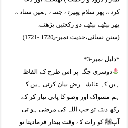
کرتے، پھر سلام پھیرتے جسے ہمیں سناتے،
پھر بیٹھے بیٹھے دو رکعتیں پڑھتے،
(سنن نسائی،حدیث نمبر-1720٫ -1721)
*دلیل نمبر-3*
دوسری جگہ پر اس طرح کے الفاظ
ہیں کہ عائشہ رض بیان کرتی ہیں کہ
ہم مسواک اور وضو کا پانی تیار کر کے
رکھ دیتے تو جب اللہ کی مرضی ہو تی
آپﷺ کو رات کے وقت بیدار فرمادیتا تو