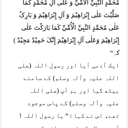
مُحَمَّدٍ النَّبِيِّ الْأُمِّيِّ وَ عَلٰی آلِ مُحَمَّدٍ کَمَا
صَلَّیْتَ عَلٰی إِبْرَاھِیْمَ وَ آلِ إِبْرَاھِیْمَ وَ بَارِکْ
عَلٰی مُحَمَّدٍ النَّبِيِّ الْأُمِّيِّ کَمَا بَارَکْتَ عَلٰی
إِبْرَاھِیْمَ وَعَلٰی آلِ إِبْرَاھِیْمَ إِنَّکَ حَمِیْدٌ مَجِیْدٌ )
کہ”
ایک آدمی آیا اور رسول اللہ (صلی
اللہ علیہ وآلہ وسلم) کے سامنے
بیٹھ گیا اور ہم آپ (صلی اللہ
علیہ وآلہ وسلم) کے پاس موجود
تھے، اس نے کہا : ” یا رسول اللہ !