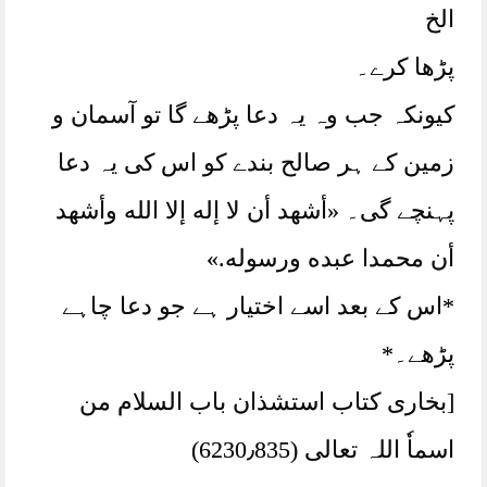
الخ
پڑھا کرے۔
کیونکہ جب وہ یہ دعا پڑھے گا تو آسمان و
زمین کے ہر صالح بندے کو اس کی یہ دعا
پہنچے گی۔ «أشهد أن لا إله إلا الله وأشهد
أن محمدا عبده ورسوله‏.‏»
*اس کے بعد اسے اختیار ہے جو دعا چاہے
پڑھے۔*
[بخاری کتاب استشذان باب السلام من
اسماٗ اللہ تعالی (6230٫835)