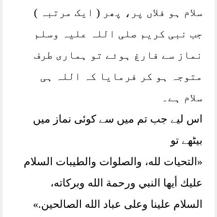
سلام ہو فلاں پر، پھر ( ایک مرتبہ )
جب نبی کریم صلی اللہ علیہ وسلم
نماز سے فارغ ہوئے تو ہماری طرف
متوجہ ہو کر فرمایا کہ اللہ ہی
سلام ہے۔
اس لیے جب تم میں سے کوئی نماز میں
بیٹھے تو
«التحيات لله،‏‏‏‏ والصلوات والطيبات السلام
عليك أيها النبي ورحمة الله وبركاته،‏‏‏‏
السلام علينا وعلى عباد الله الصالحين‏.‏»