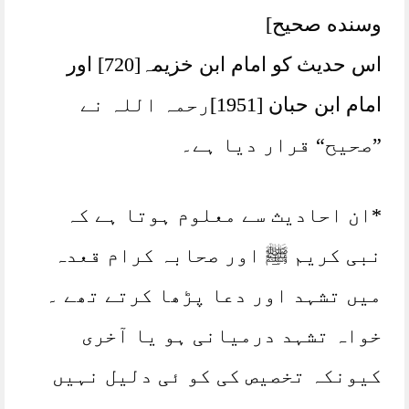
وسنده صحيح]
اس حدیث کو امام ابن خزیمہ[720] اور
امام ابن حبان [1951]رحمہ اللہ نے
”صحیح“ قرار دیا ہے۔
*ان احادیث سے معلوم ہوتا ہے کہ
نبی کریم ﷺ اور صحابہ کرام قعدہ
میں تشہد اور دعا پڑھا کرتے تھے ۔
خواہ تشہد درمیانی ہو یا آخری
کیونکہ تخصیص کی کو ئی دلیل نہیں