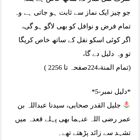
جو چیز ایک نماز سے ثابت ہو جاتی ہے وہ
تمام فرض و نوافل کو بھی لاگو ہو گی،
اگر کوئی اسکو نفل کے ساتھ خاص کریگا
تو وہ دلیل دے گا،
(تمام المنة،224صفحہ تا 2256 )
*دلیل نمبر-5*
جلیل القدر صحابی، سیدنا عبداللہ بن
عمر رضی اللہ عنہما بھی پہلے قعدہ میں
تشہد سے زائد پڑھتے تھے۔