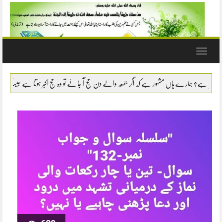
Toggle
navigation
سوال- نماز میں سانپ یا بچھو وغیرہ کو مارنا یا اشارتاً کسی کام س