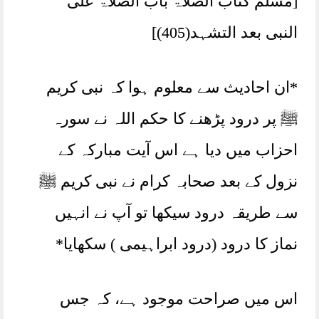
[مسلم کتاب الصلاۃ باب الصلاۃ علی
النبی بعد التشہد(405)]
*ان احادیث سے معلوم ہوا کہ نبی کریم
ﷺ پر درود پڑھنے کا حکم اللہ نے سورہ
احزاب میں دیا ہے اس آیت مبارکہ کے
نزول کے بعد صحابہ کرام نے نبی کریم ﷺ
سے طریقہ درود سیکھا تو آپ نے انہیں
نماز کا درود (درود ابراہیمی ) سکھایا*
اس میں صراحت موجود ہے، کہ جس