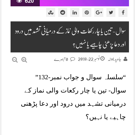
620
سوال- تین یا چار رکعات والی نماز کے درمیانی تشہد میں درود
اور دعا پڑھنی چاہیے یا نہیں؟
نومبر 22, 2018
جاوید بودلہ
0 تبصرے
“سلسلہ سوال و جواب نمبر-132”
سوال- تین یا چار رکعات والی نماز کے
درمیانی تشہد میں درود اور دعا پڑھنی
چاہیے یا نہیں؟