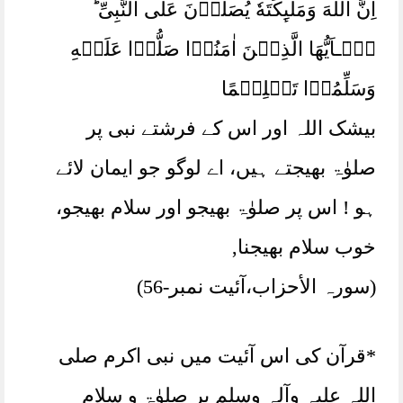
اِنَّ اللّٰهَ وَمَلٰٓٮِٕكَتَهٗ يُصَلُّوۡنَ عَلَى النَّبِىِّ ؕ
يٰۤـاَيُّهَا الَّذِيۡنَ اٰمَنُوۡا صَلُّوۡا عَلَيۡهِ
وَسَلِّمُوۡا تَسۡلِيۡمًا‏
بیشک اللہ اور اس کے فرشتے نبی پر
صلوٰۃ بھیجتے ہیں، اے لوگو جو ایمان لائے
ہو ! اس پر صلوٰۃ بھیجو اور سلام بھیجو،
خوب سلام بھیجنا,
(سورہ الأحزاب،آئیت نمبر-56)
*قرآن کی اس آئیت میں نبی اکرم صلی
اللہ علیہ وآلہ وسلم پر صلوٰۃ و سلام