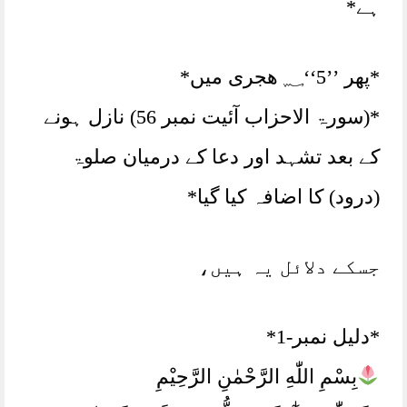
ہے*
*پھر ’’5‘‘؁ ھجری میں*
*(سورۃ الاحزاب آئیت نمبر 56) نازل ہونے
کے بعد تشہد اور دعا کے درمیان صلوۃ
(درود) کا اضافہ کیا گیا*
جسکے دلائل یہ ہیں،
*دلیل نمبر-1*
بِسْمِ اللّٰهِ الرَّحْمٰنِ الرَّحِيْمِ