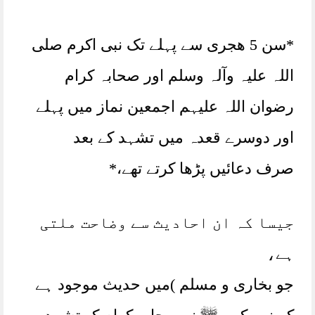
*سن 5 ھجری سے پہلے تک نبی اکرم صلی
اللہ علیہ وآلہ وسلم اور صحابہ کرام
رضوان اللہ علیہم اجمعین نماز میں پہلے
اور دوسرے قعدہ میں تشہد کے بعد
صرف دعائیں پڑھا کرتے تھے،*
جیسا کہ ان احادیث سے وضاحت ملتی
ہے،
جو بخاری و مسلم )میں حدیث موجود ہے