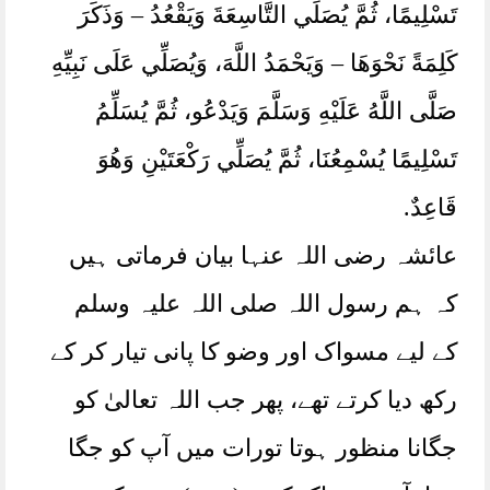
تَسْلِيمًا، ثُمَّ يُصَلِّي التَّاسِعَةَ وَيَقْعُدُ – وَذَكَرَ
كَلِمَةً نَحْوَهَا – وَيَحْمَدُ اللَّهَ، وَيُصَلِّي عَلَى نَبِيِّهِ
صَلَّى اللَّهُ عَلَيْهِ وَسَلَّمَ وَيَدْعُو، ثُمَّ يُسَلِّمُ
تَسْلِيمًا يُسْمِعُنَا، ثُمَّ يُصَلِّي رَكْعَتَيْنِ وَهُوَ
قَاعِدٌ.
عائشہ رضی اللہ عنہا بیان فرماتی ہیں
کہ ہم رسول اللہ صلی اللہ علیہ وسلم
کے لیے مسواک اور وضو کا پانی تیار کر کے
رکھ دیا کرتے تھے، پھر جب اللہ تعالیٰ کو
جگانا منظور ہوتا تورات میں آپ کو جگا