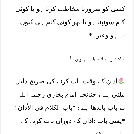
کسی کو ضرورتا مخاطب کرنا ہو یا کوئی
کام سونپنا ہو یا پھر کوئی کام ہی کیوں
نہ ہو وغیرہ*
دلائل ملاحظہ ہوں..!
اذان کے وقت بات کرنے کی صریح دلیل
ملتی ہے ، چنانچہ امام بخاری رحمہ اللہ
نے باب باندھا ہے : “باب الكلام في الأذان”
*یعنی باب :اذان کے دوران بات کرنے کے
بیان میں”*