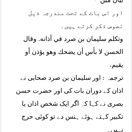
اور اس بات کے تحت مندرجہ ذیل
نصوص ذکر کرتے ہیں۔
وتكلم سليمان بن صرد في أذانه. وقال
الحسن لا بأس أن يضحك وهو يؤذن أو
يقيم.
ترجمہ : اور سلیمان بن صرد صحابی نے
اذان کے دوران بات کی اور حضرت حسن
بصری نے کہا کہ اگر ایک شخص اذان یا
تکبیر کہتے ہوئے ہنس دے تو کوئی حرج
نہیں۔