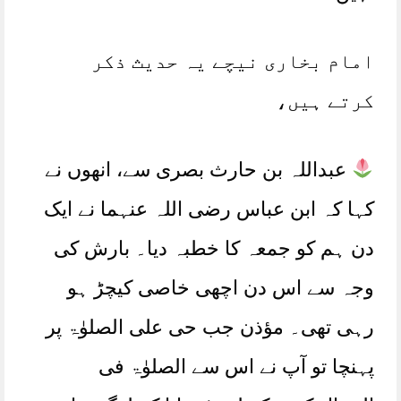
امام بخاری نیچے یہ حدیث ذکر
کرتے ہیں،
عبداللہ بن حارث بصری سے، انھوں نے
کہا کہ ابن عباس رضی اللہ عنہما نے ایک
دن ہم کو جمعہ کا خطبہ دیا۔ بارش کی
وجہ سے اس دن اچھی خاصی کیچڑ ہو
رہی تھی۔ مؤذن جب حی علی الصلوٰۃ پر
پہنچا تو آپ نے اس سے الصلوٰۃ فی