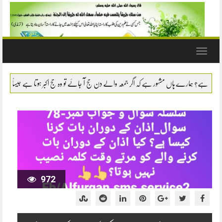
Toggle
navigation
سوال- نماز میں سانپ یا بچھو وغیرہ کو مارنا یا اشارتاً کسی کام سے روکنا کیسا ہے؟ ج
972