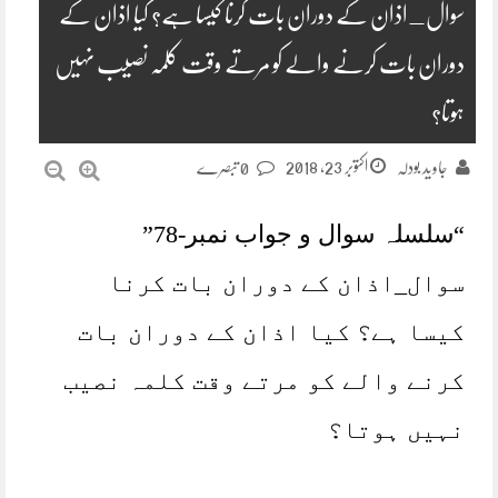
سوال_اذان کے دوران بات کرنا کیسا ہے؟ کیا اذان کے
دوران بات کرنے والے کو مرتے وقت کلمہ نصیب نہیں
ہوتا؟
اکتوبر 23, 2018
جاوید بودلہ
0 تبصرے
“سلسلہ سوال و جواب نمبر-78”
سوال_اذان کے دوران بات کرنا
کیسا ہے؟ کیا اذان کے دوران بات
کرنے والے کو مرتے وقت کلمہ نصیب
نہیں ہوتا؟