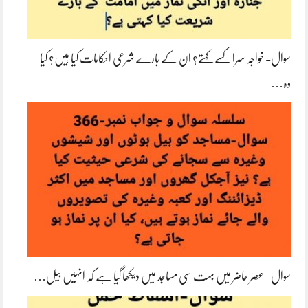
سوال- خواجہ سرا کسے کہتے؟ ان کے بارے شرعی احکامات کیا ہیں؟ کیا
وہ…
سوال- عصر حاضر میں بہت سی مساجد میں دیکھا گیا ہے کہ انہیں بیل…