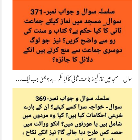
سوال_ مسجد میں نماز کیلئے جماعت ثانی کا کیا حکم ہے؟ یعنی جب ایک…