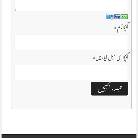
آپکا نام
*
آپکا ای میل ایڈریس
*