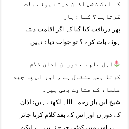
کہ ایک شخص اذان دیتے ہوئے بات
کرتاہے ؟ کہا : ہاں
پھر دریافت کیا گیا کہ اگر اقامت دیتے
ہوئے بات کرے ؟ تو جواب دیا : نہیں
اہل علم سے دوران اذان کلام
کرنا بھی منقول ہے ، اور اس پہ جید
علماء کے فتاوے بھی ہیں۔
شیخ ابن باز رحمہ اللہ لکھتے ہیں: اذان
کے دوران اور اس کے بعد کلام کرنا جائز
ہے ، اس میں کوئی حرج نہیں ہے لیکن