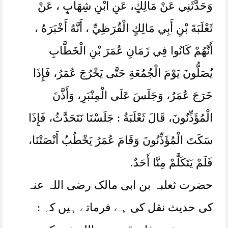
وَحَدَّثَنِي عَنْ مَالِكٍ، عَنِ ابْنِ شِهَابٍ ، عَنْ
ثَعْلَبَةَ بْنِ أَبِي مَالِكٍ الْقُرَظِيِّ ، أَنَّهُ أَخْبَرَهُ ،
أَنَّهُمْ كَانُوا فِي زَمَانِ عُمَرَ بْنِ الْخَطَّابِ
يُصَلُّونَ يَوْمَ الْجُمُعَةِ حَتَّى يَخْرُجَ عُمَرُ، فَإِذَا
خَرَجَ عُمَرُ، وَجَلَسَ عَلَى الْمِنْبَرِ، وَأَذَّنَ
الْمُؤَذِّنُونَ، قَالَ ثَعْلَبَةُ : جَلَسْنَا نَتَحَدَّثُ، فَإِذَا
سَكَتَ الْمُؤَذِّنُونَ وَقَامَ عُمَرُ يَخْطُبُ أَنْصَتْنَا،
فَلَمْ يَتَكَلَّمْ مِنَّا أَحَدٌ.
حضرت ثعلبہ بن ابی مالک رضی اللہ عنہ
کی حدیث نقل کی ہے فرماتے ہیں کہ :