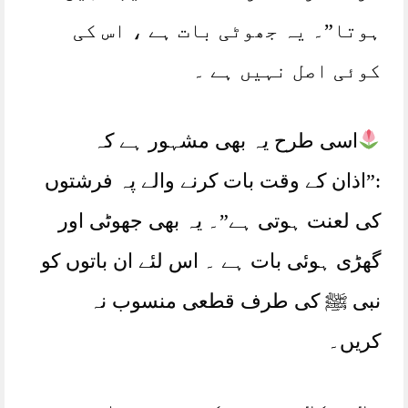
ہوتا”۔ یہ جھوٹی بات ہے ، اس کی
کوئی اصل نہیں ہے ۔
اسی طرح یہ بھی مشہور ہے کہ
:”اذان کے وقت بات کرنے والے پہ فرشتوں
کی لعنت ہوتی ہے”۔ یہ بھی جھوٹی اور
گھڑی ہوئی بات ہے ۔ اس لئے ان باتوں کو
نبی ﷺ کی طرف قطعی منسوب نہ
کریں۔