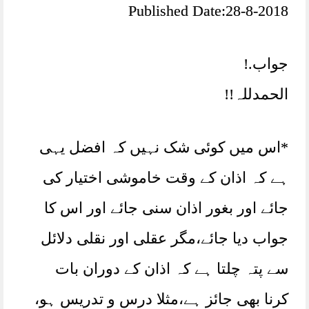
Published Date:28-8-2018
جواب.!
الحمدللہ!!
*اس میں کوئی شک نہیں کہ افضل یہی
ہے کہ اذان کے وقت خاموشی اختیار کی
جائے اور بغور اذان سنی جائے اور اس کا
جواب دیا جائے،مگر عقلی اور نقلی دلائل
سے پتہ چلتا ہے کہ اذان کے دوران بات
کرنا بھی جائز ہے،مثلا درس و تدریس ہو،