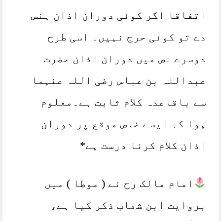
اتفاقا اگر کوئی دوران اذان ہنس
دے تو کوئی حرج نہیں۔ اسی طرح
دوسرے نص میں دوران اذان حضرت
عبداللہ بن عباس رضی اللہ عنہما
سے باقاعدہ کلام ثابت ہے۔معلوم
ہوا کہ ایسے خاص موقع پر دوران
اذان کلام کرنا درست ہے*
امام مالک رح نے ( موطا ) میں
بروایت ابن شھاب ذکر کیا ہے،