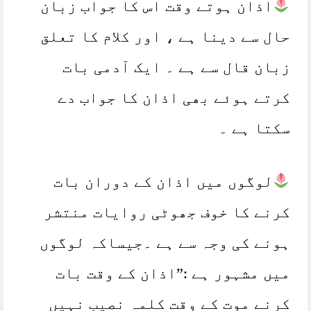
اذان ہوتے وقت اس کا جواب زبان
حال سے دینا ہے ، اور کلام کا تعلق
زبان قال سے ہے ۔ ایک آدمی بات
کرتے ہوئے بھی اذان کا جواب دے
سکتا ہے ۔
لوگوں میں اذان کے دوران بات
کرنے کا خوف جھوٹی روایات منتشر
ہونے کی وجہ سے ہے ۔جیساکہ لوگوں
میں مشہور ہے :”اذان کے وقت بات
کرنے موت کے وقت کلمہ نصیب نہیں