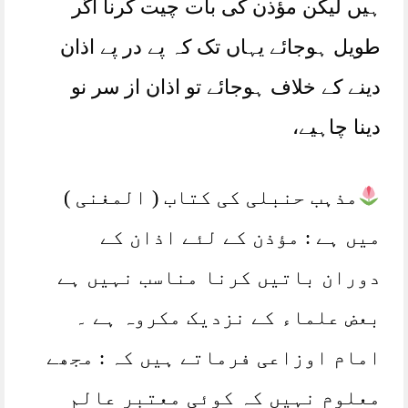
ہیں لیکن مؤذن کی بات چیت کرنا اگر
طویل ہوجائے یہاں تک کہ پے در پے اذان
دینے کے خلاف ہوجائے تو اذان از سر نو
دینا چاہیے،
مذہب حنبلی کی کتاب ( المغنی )
میں ہے : مؤذن کے لئے اذان کے
دوران باتیں کرنا مناسب نہیں ہے
بعض علماء کے نزدیک مکروہ ہے ۔
امام اوزاعی فرماتے ہیں کہ : مجھے
معلوم نہیں کہ کوئی معتبر عالم