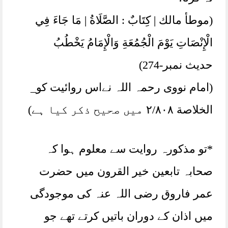
(موطأ مالك | كِتَابٌ : الصَّلَاةُ | مَا جَاءَ فِي
الْإِنْصَاتِ يَوْمَ الْجُمُعَةِ وَالْإِمَامُ يَخْطُبُ
حدیث نمبر-274)
(امام نووی رحمہ اللہ نےاس روائیت کو_
الخلاصة ٢/٨٠٨ میں صحیح ذکر کیا ہے)
*تو مذکورہ روایت سے معلوم ہوا کہ
صحابہ تابعین خیر القرون میں حضرت
عمر فاروق رضی اللہ عنہ کی موجودگی
میں اذان کے دوران باتیں کرتے تھے جو