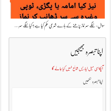
سوال- ننگے سر نماز پڑھنے کے بارے شرعی حکم کیا ہے؟ کیا ننگے سر…
اپنا تبصرہ بھیجیں
آپکا ای میل ایڈریس شائع نہیں کیا جائے گا
اپنا تبصرہ لکھیں