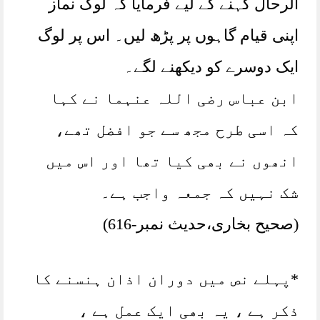
الرحال کہنے کے لیے فرمایا کہ لوگ نماز
اپنی قیام گاہوں پر پڑھ لیں۔ اس پر لوگ
ایک دوسرے کو دیکھنے لگے۔
ابن عباس رضی اللہ عنہما نے کہا
کہ اسی طرح مجھ سے جو افضل تھے،
انھوں نے بھی کیا تھا اور اس میں
شک نہیں کہ جمعہ واجب ہے۔
(صحیح بخاری،حدیث نمبر-616)
*پہلے نص میں دوران اذان ہنسنے کا
ذکر ہے ، یہ بھی ایک عمل ہے ،