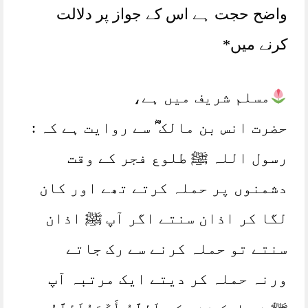
واضح حجت ہے اس کے جواز پر دلالت
کرنے میں*
مسلم شریف میں ہے،
حضرت انس بن مالک ؓ سے روایت ہے کہ :
رسول اللہ ﷺ طلوع فجر کے وقت
دشمنوں پر حملہ کرتے تھے اور کان
لگا کر اذان سنتے اگر آپ ﷺ اذان
سنتے تو حملہ کرنے سے رک جاتے
ورنہ حملہ کر دیتے ایک مرتبہ آپ