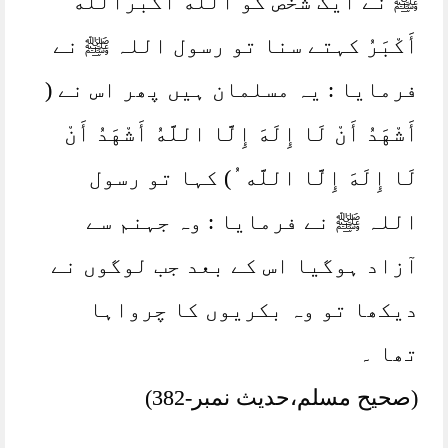
ﷺ نے ایک شخص کو اَللَّهُ أَکْبَرُاَللَّهُ
أَکْبَرُ کہتے سنا تو رسول اللہ ﷺ نے
فرمایا : یہ مسلمان ہیں پھر اس نے (
أَشْهَدُ أَنْ لَا إِلَهَ إِلَّا اللَّهُ أَشْهَدُ أَنْ
لَا إِلَهَ إِلَّا اللَّه ُ) کہا تو رسول
اللہ ﷺ نے فرمایا : وہ جہنم سے
آزاد ہوگیا اس کے بعد جب لوگوں نے
دیکھا تو وہ بکریوں کا چرواہا
تھا ۔
(صحیح مسلم،حدیث نمبر-382)