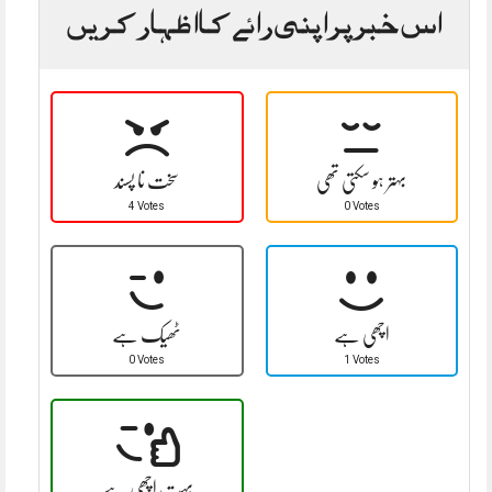
اس خبر پر اپنی رائے کا اظہار کریں
بہتر ہو سکتی تھی
سخت نا پسند
4 Votes
0 Votes
اچھی ہے
ٹھیک ہے
0 Votes
1 Votes
بہت اچھی ہے