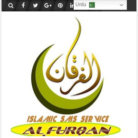
Skip
Urdu
to
content