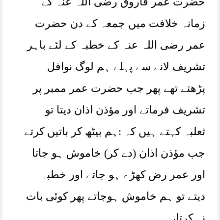
حضرت عمر فاروق رضی اللہ عنہ کے
زمانہ خلافت میں جمعہ کے دن حضرت
عمر رضی اللہ عنہ کے خطبہ کے لئے باہر
تشریف لانے سے پہلے ہم لوگ نوافل
پڑھتے تھے پھر جب حضرت عمر ممبر پر
تشریف فرماتے اور مؤذن اذان دیتا تو
ثعلبہ کہتے ہیں کہ :ہم بیٹھ کر باتیں کرتے
جب مؤذن اذان (دے کر) خاموش ہو جاتا
اور عمر رض کھڑے ہو جاتے اور خطبہ
دیتے تو ہم خاموش ہوجاتے پھر کوئی بات
نہ کرتا،