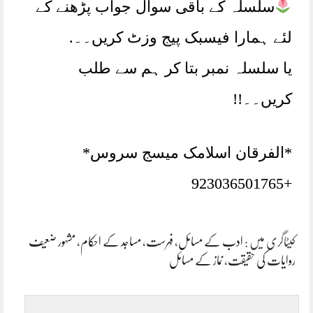
سلسلہ کے باقی سوال جواب پڑھنے کے
لئے ہمارا فیسبک پیج وزٹ کریں۔۔.
یا سلسلہ نمبر بتا کر ہم سے طلب
کریں۔۔!!
*الفرقان اسلامک میسج سروس*
+923036501765
کیٹاگری میں :
ادب کے مسائل
،
فہرست
،
مساجد کے احکام
،
مشہور ضعیف
روایات کی حقیقت
،
نماز کے مسائل