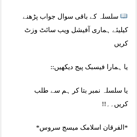
سلسلہ کے باقی سوال جواب پڑھنے
کیلیئے ہماری آفیشل ویب سائٹ وزٹ
کریں
یا ہمارا فیسبک پیج دیکھیں::
یا سلسلہ نمبر بتا کر ہم سے طلب
کریں۔۔!!
*الفرقان اسلامک میسج سروس*