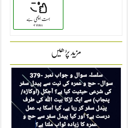
بہت اچھی ہے
4 Votes
مزید پڑھیں