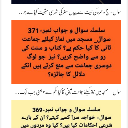
سوال- حج و عمرہ کی نیت سے پیدل سفر کی شرعی حیثیت کیا ہے؟…
سوال_ مسجد میں نماز کیلئے جماعت ثانی کا کیا حکم ہے؟ یعنی جب ایک…