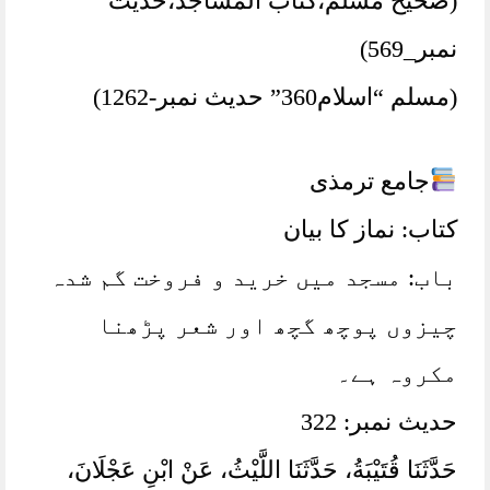
(صحیح مسلم،کتاب المساجد،حدیث
نمبر_569)
(مسلم “اسلام360” حدیث نمبر-1262)
جامع ترمذی
کتاب: نماز کا بیان
باب: مسجد میں خرید و فروخت گم شدہ
چیزوں پوچھ گچھ اور شعر پڑھنا
مکروہ ہے۔
حدیث نمبر: 322
حَدَّثَنَا قُتَيْبَةُ، حَدَّثَنَا اللَّيْثُ، عَنْ ابْنِ عَجْلَانَ،