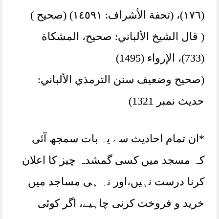
(١٧٦)، (تحفة الأشراف: ١٤٥٩١) (صحیح )
( قال الشيخ الألباني: صحيح، المشکاة
(733)، الإرواء (1495)
(صحيح وضعيف سنن الترمذي الألباني:
حديث نمبر 1321)
*ان تمام احادیث سے یہ بات سمجھ آئی
کہ مسجد میں کسی گمشدہ چیز کا اعلان
کرنا درست نہیں،اور نہ ہی مساجد میں
خرید و فروخت کرنی چاہیے، اگر کوئی