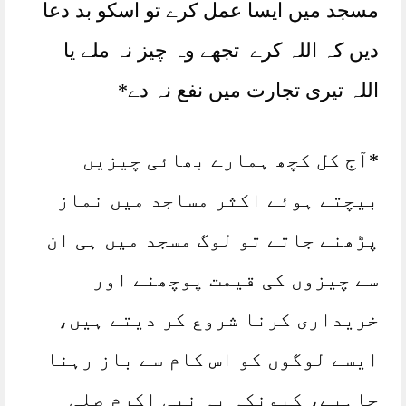
مسجد میں ایسا عمل کرے تو اسکو بد دعا
دیں کہ اللہ کرے تجھے وہ چیز نہ ملے یا
اللہ تیری تجارت میں نفع نہ دے*
*آج کل کچھ ہمارے بھائی چیزیں
بیچتے ہوئے اکثر مساجد میں نماز
پڑھنے جاتے تو لوگ مسجد میں ہی ان
سے چیزوں کی قیمت پوچھنے اور
خریداری کرنا شروع کر دیتے ہیں،
ایسے لوگوں کو اس کام سے باز رہنا
چاہیے، کیونکہ یہ نبی اکرم صلی