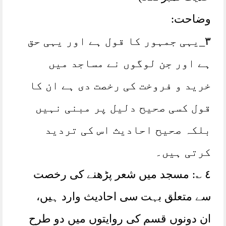
وضاحت:
٣_یہی جمہور کا قول ہے اور یہی حق
ہے اور جن لوگوں نے مساجد میں
خرید و فروخت کی رخصت دی ہے ان کا
قول کسی صحیح دلیل پر مبنی نہیں
بلکہ صحیح احادیث اس کی تردید
کرتی ہیں۔
٤ ؎: مسجد میں شعر پڑھنے کی رخصت
سے متعلق بہت سی احادیث وارد ہیں،
ان دونوں قسم کی روایتوں میں دو طرح