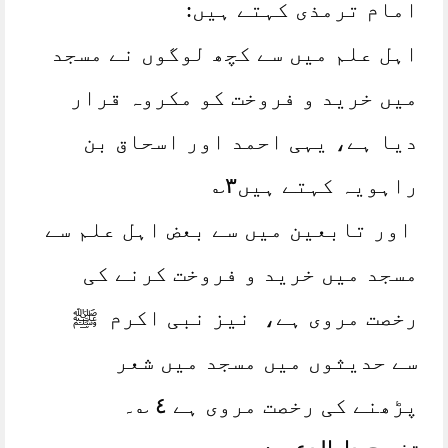
امام ترمذی کہتے ہیں:
اہل علم میں سے کچھ لوگوں نے مسجد
میں خرید و فروخت کو مکروہ قرار
دیا ہے، یہی احمد اور اسحاق بن
راہویہ کہتے ہیں٣؎
اور تابعین میں سے بعض اہل علم سے
مسجد میں خرید و فروخت کرنے کی
رخصت مروی ہے، نیز نبی اکرم ﷺ
سے حدیثوں میں مسجد میں شعر
پڑھنے کی رخصت مروی ہے ٤ ؎۔