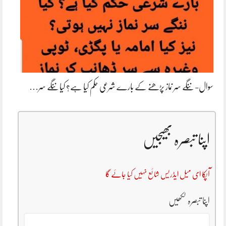
سوال- ننگے سر نماز پڑھنے کے بارے شرعی حکم کیا ہے؟ کیا ننگے سر…
اپنا تبصرہ بھیجیں
آپکا ای میل ایڈریس شائع نہیں کیا جائے گا
اپنا تبصرہ لکھیں