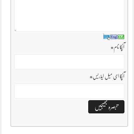
آپکا نام
*
آپکا ای میل ایڈریس
*