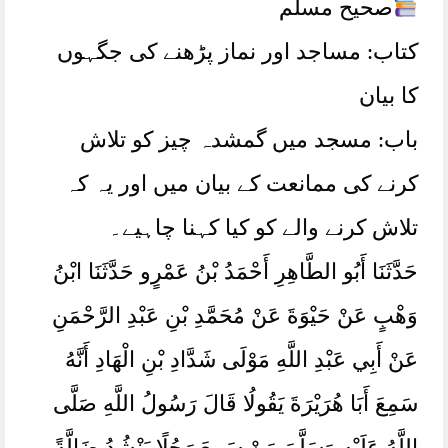
صحیح مسلم
کتاب: مساجد اور نماز پڑھنے کی جگہوں
کا بیان
باب: مسجد میں گمشدہ چیز کو تلاش
کرنے کی ممانعت کے بیان میں اور یہ کہ
تلاش کرنے والے کو کیا کہنا چاہیے۔
حَدَّثَنَا أَبُو الطَّاهِرِ أَحْمَدُ بْنُ عَمْرٍو حَدَّثَنَا ابْنُ
وَهْبٍ عَنْ حَيْوَةَ عَنْ مُحَمَّدِ بْنِ عَبْدِ الرَّحْمَنِ
عَنْ أَبِي عَبْدِ اللَّهِ مَوْلَی شَدَّادِ بْنِ الْهَادِ أَنَّهُ
سَمِعَ أَبَا هُرَيْرَةَ يَقُولُا قَالَ رَسُولُ اللَّهِ صَلَّی
اللَّهُ عَلَيْهِ وَسَلَّمَ مَنْ سَمِعَ رَجُلًا يَنْشُدُ ضَالَّةً