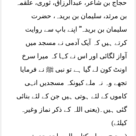
حجاج بن شاعر، عبدالرزاق، ثوری، علقمہ
بن مرثد، سلیمان بن بریدہ، حضرت
سلیمان بن بریدہ ؓ اپنے باپ سے روایت
کرتے ہیں کہ آیک آدمی نے مسجد میں
آواز لگائی اور اس نے کہا کہ میرا سرخ
اونٹ کون لے گیا ہے تو نبی ﷺ نے فرمایا
تجھے وہ نہ ملے کیونکہ مسجدیں انہی
کاموں کے لئے ہوتی ہیں جن کے لئے بنائی
گئی ہیں۔(یعنی اللہ کے ذکر نماز وغیرہ
کیلئے)