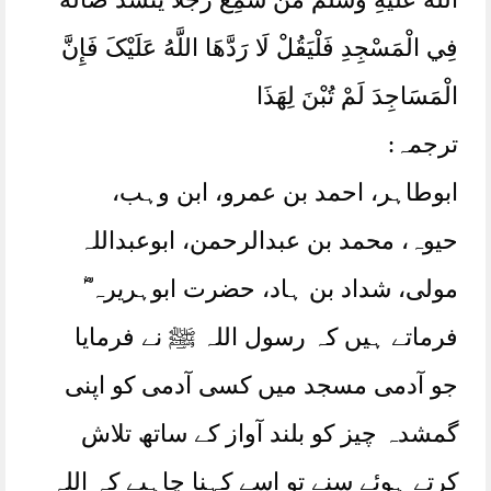
فِي الْمَسْجِدِ فَلْيَقُلْ لَا رَدَّهَا اللَّهُ عَلَيْکَ فَإِنَّ
الْمَسَاجِدَ لَمْ تُبْنَ لِهَذَا
ترجمہ:
ابوطاہر، احمد بن عمرو، ابن وہب،
حیوہ، محمد بن عبدالرحمن، ابوعبداللہ
مولی، شداد بن ہاد، حضرت ابوہریرہ ؓ
فرماتے ہیں کہ رسول اللہ ﷺ نے فرمایا
جو آدمی مسجد میں کسی آدمی کو اپنی
گمشدہ چیز کو بلند آواز کے ساتھ تلاش
کرتے ہوئے سنے تو اسے کہنا چاہیے کہ اللہ