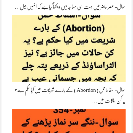
سوال- عصر حاضر میں بہت سی مساجد میں دیکھا گیا ہے کہ انہیں بیل…
سوال-اسقاط حمل (Abortion) کے بارے شریعت میں کیا حکم ہے؟
یہ کن حالات میں…