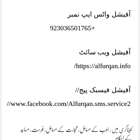
آفیشل واٹس ایپ نمبر
+923036501765
آفیشل ویب سائٹ
https://alfurqan.info/
آفیشل فیسبک پیج//
tps://www.facebook.com/Alfurqan.sms.service2/
کیٹاگری میں :
ادب کے مسائل
،
تجارت کے مسائل
،
فہرست
،
مساجد
کے احکام