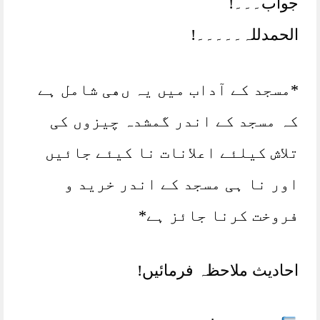
جواب۔۔۔!
الحمدللہ۔۔۔۔۔!
*مسجد کے آداب میں یہ ںھی شامل ہے
کہ مسجد کے اندر گمشدہ چیزوں کی
تلاش کیلئے اعلانات نا کیئے جائیں
اور نا ہی مسجد کے اندر خرید و
فروخت کرنا جائز ہے*
احادیث ملاحظہ فرمائیں!