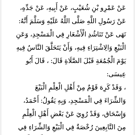
عَنْ عَمْرِو بْنِ شُعَيْبٍ، عَنْ أَبِيهِ، عَنْ جَدِّهِ،
عَنْ رَسُولِ اللَّهِ صَلَّى اللَّهُ عَلَيْهِ وَسَلَّمَ أَنَّهُ:‏‏‏‏
نَهَى عَنْ تَنَاشُدِ الْأَشْعَارِ فِي الْمَسْجِدِ، ‏‏‏‏‏‏وَعَنِ
الْبَيْعِ وَالِاشْتِرَاءِ فِيهِ، ‏‏‏‏‏‏وَأَنْ يَتَحَلَّقَ النَّاسُ فِيهِ
يَوْمَ الْجُمُعَةِ قَبْلَ الصَّلَاةِ قَالَ:‏‏‏‏ ، ‏‏‏‏‏‏قَالَ أَبُو
عِيسَى:‏‏‏‏
، ‏‏‏‏‏‏وَقَدْ كَرِهَ قَوْمٌ مِنْ أَهْلِ الْعِلْمِ الْبَيْعَ
وَالشِّرَاءَ فِي الْمَسْجِدِ، ‏‏‏‏‏‏وَبِهِ يَقُولُ:‏‏‏‏ أَحْمَدُ،‏‏‏‏
وَإِسْحَاق، ‏‏‏‏‏‏وَقَدْ رُوِيَ عَنْ بَعْضِ أَهْلِ الْعِلْمِ
مِنَ التَّابِعِينَ رُخْصَةٌ فِي الْبَيْعِ وَالشِّرَاءِ فِي