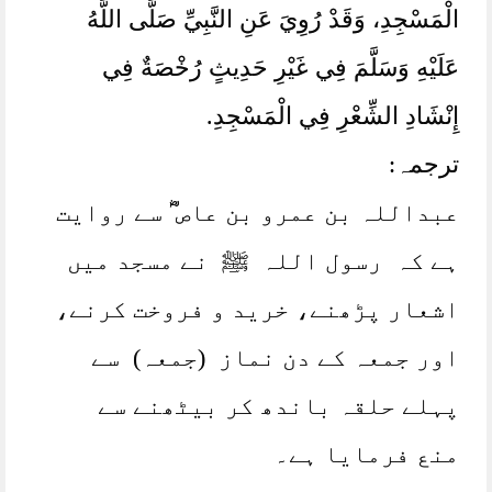
الْمَسْجِدِ، ‏‏‏‏‏‏وَقَدْ رُوِيَ عَنِ النَّبِيِّ صَلَّى اللَّهُ
عَلَيْهِ وَسَلَّمَ فِي غَيْرِ حَدِيثٍ رُخْصَةٌ فِي
إِنْشَادِ الشِّعْرِ فِي الْمَسْجِدِ.
ترجمہ:
عبداللہ بن عمرو بن عاص ؓ سے روایت
ہے کہ رسول اللہ ﷺ نے مسجد میں
اشعار پڑھنے، خرید و فروخت کرنے،
اور جمعہ کے دن نماز (جمعہ) سے
پہلے حلقہ باندھ کر بیٹھنے سے
منع فرمایا ہے۔