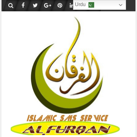
Skip
Urdu
to
content