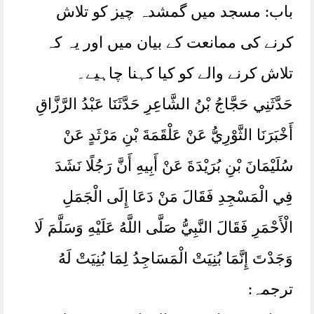
باب: مسجد میں گمشدہ چیز کو تلاش
کرنے کی ممانعت کے بیان میں اور یہ کہ
تلاش کرنے والے کو کیا کہنا چاہیے۔
حَدَّثَنِي حَجَّاجُ بْنُ الشَّاعِرِ حَدَّثَنَا عَبْدُ الرَّزَّاقِ
أَخْبَرَنَا الثَّوْرِيُّ عَنْ عَلْقَمَةَ بْنِ مَرْثَدٍ عَنْ
سُلَيْمَانَ بْنِ بُرَيْدَةَ عَنْ أَبِيهِ أَنَّ رَجُلًا نَشَدَ
فِي الْمَسْجِدِ فَقَالَ مَنْ دَعَا إِلَی الْجَمَلِ
الْأَحْمَرِ فَقَالَ النَّبِيُّ صَلَّی اللَّهُ عَلَيْهِ وَسَلَّمَ لَا
وَجَدْتَ إِنَّمَا بُنِيَتْ الْمَسَاجِدُ لِمَا بُنِيَتْ لَهُ
ترجمہ: