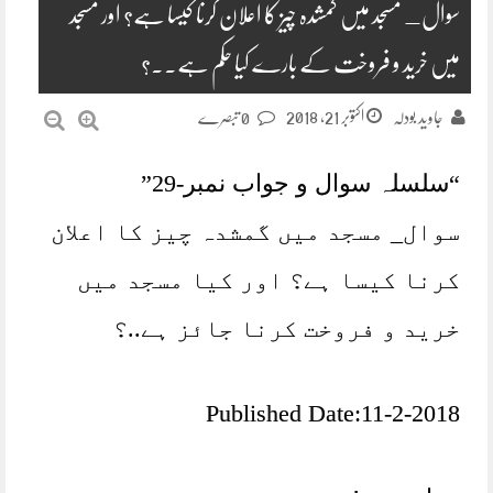
سوال_ مسجد میں گمشدہ چیز کا اعلان کرنا کیسا ہے؟ اور مسجد
میں خرید و فروخت کے بارے کیا حکم ہے..؟
اکتوبر 21, 2018
جاوید بودلہ
0 تبصرے
“سلسلہ سوال و جواب نمبر-29”
سوال_ مسجد میں گمشدہ چیز کا اعلان
کرنا کیسا ہے؟ اور کیا مسجد میں
خرید و فروخت کرنا جائز ہے..؟
Published Date:11-2-2018