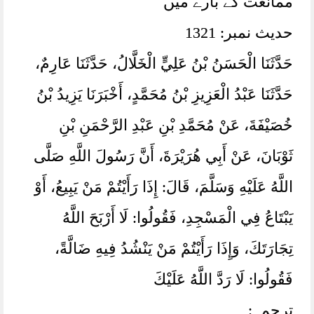
ممانعت کے بارے میں
حدیث نمبر: 1321
حَدَّثَنَا الْحَسَنُ بْنُ عَلِيٍّ الْخَلَّالُ، حَدَّثَنَا عَارِمٌ،
حَدَّثَنَا عَبْدُ الْعَزِيزِ بْنُ مُحَمَّدٍ، أَخْبَرَنَا يَزِيدُ بْنُ
خُصَيْفَةَ، عَنْ مُحَمَّدِ بْنِ عَبْدِ الرَّحْمَنِ بْنِ
ثَوْبَانَ، عَنْ أَبِي هُرَيْرَةَ، أَنَّ رَسُولَ اللَّهِ صَلَّى
اللَّهُ عَلَيْهِ وَسَلَّمَ، ‏‏‏‏‏‏قَالَ:‏‏‏‏ إِذَا رَأَيْتُمْ مَنْ يَبِيعُ، ‏‏‏‏‏‏أَوْ
يَبْتَاعُ فِي الْمَسْجِدِ، ‏‏‏‏‏‏فَقُولُوا:‏‏‏‏ لَا أَرْبَحَ اللَّهُ
تِجَارَتَكَ، ‏‏‏‏‏‏وَإِذَا رَأَيْتُمْ مَنْ يَنْشُدُ فِيهِ ضَالَّةً،
‏‏‏‏‏‏فَقُولُوا:‏‏‏‏ لَا رَدَّ اللَّهُ عَلَيْكَ
ترجمہ: