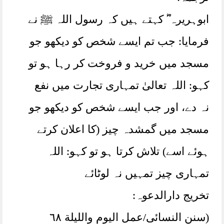
ابوہریرہ ؓ کہتے ہیں کہ رسول اللہ ﷺ نے
فرمایا: جب تم ایسے شخص کو دیکھو جو
مسجد میں خرید و فروخت کر رہا ہو تو
کہو: اللہ تعالیٰ تمہاری تجارت میں نفع
نہ دے، اور جب ایسے شخص کو دیکھو جو
مسجد میں گمشدہ چیز (کا اعلان کرتے
ہوئے اسے) تلاش کرتا ہو تو کہو: اللہ
تمہاری چیز تمہیں نہ لوٹائے
تخریج دارالدعوہ:
(سنن النسائی/عمل الیوم واللیلة ٦٨