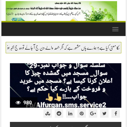
Toggle
navigation
سوال- نماز میں سانپ یا بچھو وغیرہ کو مارنا یا اشارتاً کسی کام سے روکنا کی
980