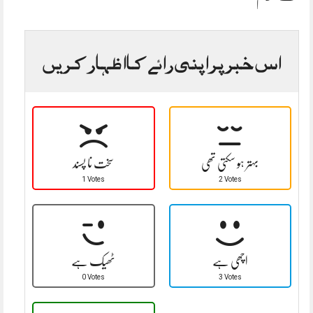
اس خبر پر اپنی رائے کا اظہار کریں
بہتر ہو سکتی تھی
سخت نا پسند
1 Votes
2 Votes
اچھی ہے
ٹھیک ہے
0 Votes
3 Votes