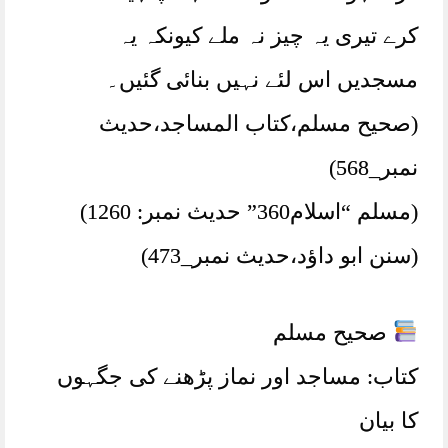
کرے تیری یہ چیز نہ ملے کیونکہ یہ
مسجدیں اس لئے نہیں بنائی گئیں۔
(صحیح مسلم،کتاب المساجد،حدیث
نمبر_568)
(مسلم “اسلام360” حدیث نمبر: 1260)
(سنن ابو داؤد،حدیث نمبر_473)
صحیح مسلم
کتاب: مساجد اور نماز پڑھنے کی جگہوں
کا بیان