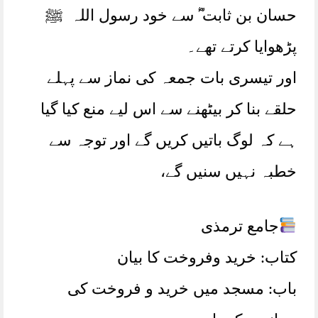
حسان بن ثابت ؓ سے خود رسول اللہ ﷺ
پڑھوایا کرتے تھے۔
اور تیسری بات جمعہ کی نماز سے پہلے
حلقے بنا کر بیٹھنے سے اس لیے منع کیا گیا
ہے کہ لوگ باتیں کریں گے اور توجہ سے
خطبہ نہیں سنیں گے،
جامع ترمذی
کتاب: خرید وفروخت کا بیان
باب: مسجد میں خرید و فروخت کی