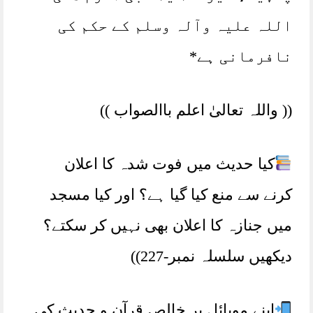
اللہ علیہ وآلہ وسلم کے حکم کی
نافرمانی ہے*
(( واللہ تعالیٰ اعلم باالصواب ))
کیا حدیث میں فوت شدہ کا اعلان
کرنے سے منع کیا گیا ہے؟ اور کیا مسجد
میں جنازہ کا اعلان بھی نہیں کر سکتے؟
دیکھیں سلسلہ نمبر-227))
اپنے موبائل پر خالص قرآن و حدیث کی