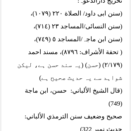
تخریج دارالدعوہ:
(سنن ابی داود/ الصلاة ٢٢٠ (١٠٧٩)،
(سنن النسائی/المساجد ٢٣ (٧١٤)،
(سنن ابن ماجہ/المساجد ٥ (٧٤٩)،
( تحفة الأشراف: ٨٧٩٦)، مسند احمد
(٢/١٧٩) (حسن) (یہ سند حسن ہے، لیکن
شواہد سے یہ حدیث صحیح ہے)
(قال الشيخ الألباني: حسن، ابن ماجة
(749)
صحيح وضعيف سنن الترمذي الألباني:
حديث نمبر 322)