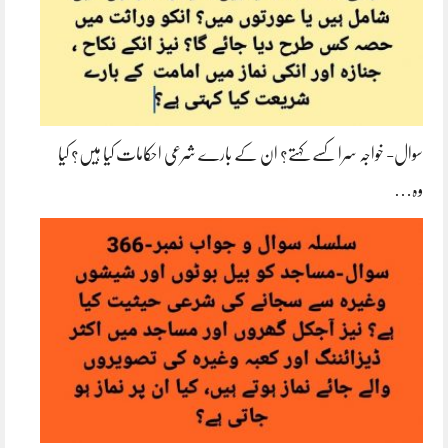
سوال- خواجہ سرا کسے کہتے؟ ان کے بارے شرعی احکامات کیا ہیں؟ کیا
وہ…